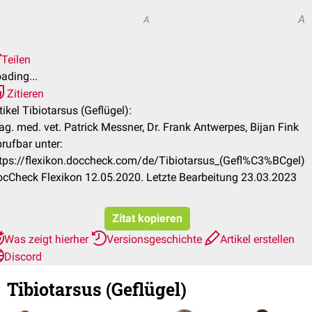
A
A
Teilen
ading...
Zitieren
tikel Tibiotarsus (Geflügel):
g. med. vet. Patrick Messner, Dr. Frank Antwerpes, Bijan Fink
rufbar unter:
tps://flexikon.doccheck.com/de/Tibiotarsus_(Gefl%C3%BCgel)
cCheck Flexikon 12.05.2020. Letzte Bearbeitung 23.03.2023
Zitat kopieren
Was zeigt hierher
Versionsgeschichte
Artikel erstellen
Discord
Tibiotarsus (Geflügel)