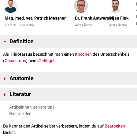
Mag. med. vet. Patrick Messner
Dr. Frank Antwerpes
Bijan Fink
Tierarzt | Tierärztin
Arzt | Ärztin
Arzt | Ärztin
Definition
Als
Tibiotarsus
bezeichnet man einen
Knochen
des Unterschenkels
(
Ossa cruris
) beim
Geflügel
.
Anatomie
Bei den
Vögeln
verschmilzt im Zuge der
Ontogenese
die Tibia mit der
Literatur
proximalen
Reihe der
Tarsalknochen
. Aufgrund seiner Größe dient der
Knochen als alleinige Stütze des Unterschenkels. Die
Fibula
hat sich so
Nickel, Richard, August Schummer, Eugen Seiferle. Band V: Geflügel.
Artikelinhalt ist veraltet?
weit zurückgebildet, dass sie nur mehr bis etwa zur Mitte des
Parey, 2004.
Hier melden
Unterschenkels reicht.
King, Anthony S. et al. Handbook of Avian Anatomy: Nomina
Am Tibiotarsus können drei Abschnitte und mehrere Strukturen
Anatomica Avium. Second Edition. Cambridge, Massachusetts.
Du kannst den Artikel selbst verbessern, indem du auf
Bearbeiten
beschrieben werden:
Published by the Club, 1993.
klickst.