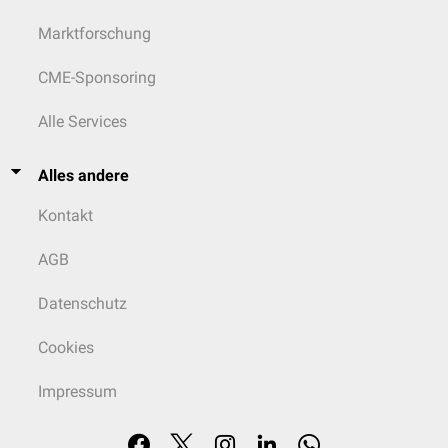
Condylus medialis
Marktforschung
Depressio epicondylaris lateralis
Epicondylus lateralis
CME-Sponsoring
Depressio epicondylaris medialis
Epicondylus medialis
Alle Services
Area intercondylaris
Incisura intercondylaris
Impressio ligamenti intercondylaris
Alles andere
Kontakt
Sulcus musculi fibularis
(peronei)
AGB
Cristae trochleae
Tuberculum retinaculi musculi
Datenschutz
fibularis (peronei)
Trochlea cartilaginis
Sulcus extensorius
Cookies
tibialis
Tuberositas retinaculi extensori
Pons supratendineus
Impressum
Canalis extensorius