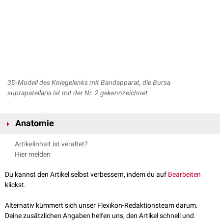
3D-Modell des Kniegelenks mit Bandapparat, die Bursa
suprapatellaris ist mit der Nr. 2 gekennzeichnet
Anatomie
Die Bursa suprapatellaris liegt zwischen dem
distalen
Artikelinhalt ist veraltet?
Oberschenkelknochen (
Femur
) und der
Sehne
des
Musculus quadriceps
Hier melden
femoris
. Sie ermöglicht das nahezu reibungsfreie Gleiten der
Quadrizepsehne über den Oberschenkelknochen bei der Beugung des
Du kannst den Artikel selbst verbessern, indem du auf
Bearbeiten
Knies.
klickst.
Alternativ kümmert sich unser Flexikon-Redaktionsteam darum.
Deine zusätzlichen Angaben helfen uns, den Artikel schnell und