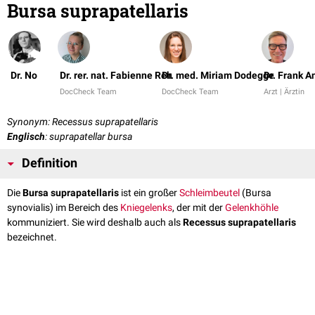
Bursa suprapatellaris
Dr. No
Dr. rer. nat. Fabienne Reh
Dr. med. Miriam Dodegge
Dr. Frank 
DocCheck Team
DocCheck Team
Arzt | Ärztin
Synonym: Recessus suprapatellaris
Englisch
: suprapatellar bursa
Definition
Die
Bursa suprapatellaris
ist ein großer
Schleimbeutel
(Bursa
synovialis) im Bereich des
Kniegelenks
, der mit der
Gelenkhöhle
kommuniziert. Sie wird deshalb auch als
Recessus suprapatellaris
bezeichnet.