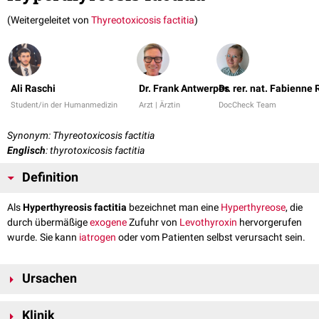
(Weitergeleitet von
Thyreotoxicosis factitia
)
Ali Raschi
Dr. Frank Antwerpes
Dr. rer. nat. Fabienne
Student/in der Humanmedizin
Arzt | Ärztin
DocCheck Team
Synonym: Thyreotoxicosis factitia
Englisch
: thyrotoxicosis factitia
Definition
Als
Hyperthyreosis factitia
bezeichnet man eine
Hyperthyreose
, die
durch übermäßige
exogene
Zufuhr von
Levothyroxin
hervorgerufen
wurde. Sie kann
iatrogen
oder vom Patienten selbst verursacht sein.
Ursachen
ärztliche Überdosierung im Rahmen der Behandlung einer
Klinik
Hypothyreose
oder
Struma