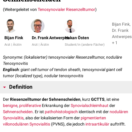
(Weitergeleitet von
Tenosynovialer Riesenzelltumor
)
Bijan Fink,
Dr. Frank
Antwerpes
Bijan Fink
Dr. Frank Antwerpes
Hakan Östen
+ 1
Arzt | Ärztin
Arzt | Ärztin
Student/in (andere Fächer)
Synonyme: (lokalisierter) tenosynovialer Riesenzelltumor, noduläre
Tenosynovitis
Englisch
: giant cell tumor of tendon sheath, tenosynovial giant cell
tumor (localized type), nodular tenosynovitis
Definition
Der
Riesenzelltumor der Sehnenscheiden
, kurz
GCTTS
, ist eine
benigne
,
proliferative
Erkrankung der
Synovialschleimhaut
der
Sehnenscheiden
. Er ist
pathohistologisch
identisch mit der
nodulären
Synovialitis
, also der lokalisierten Form der
pigmentierten
villonodulären Synovialitis
(PVNS), die jedoch
intraartikulär
auftrifft.