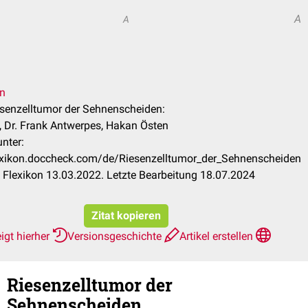
A
A
en
iesenzelltumor der Sehnenscheiden:
k, Dr. Frank Antwerpes, Hakan Östen
nter:
lexikon.doccheck.com/de/Riesenzelltumor_der_Sehnenscheiden
Flexikon 13.03.2022. Letzte Bearbeitung 18.07.2024
Zitat kopieren
igt hierher
Versionsgeschichte
Artikel erstellen
Riesenzelltumor der
Sehnenscheiden