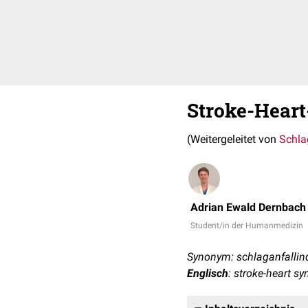
Stroke-Hear
(Weitergeleitet von
Schla
Adrian Ewald Dernbach
Student/in der Humanmedizin
Synonym: schlaganfallin
Englisch
: stroke-heart s