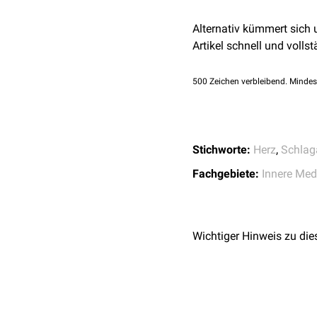
and clinical impact
and disease
.
Nat R
Alternativ kümmert sich
↑
Buckley BJR, Harris
Artikel schnell und vollst
adverse cardiovascul
500
Zeichen verbleibend. Mindes
Stichworte:
Herz
,
Schlag
Fachgebiete:
Innere Med
Wichtiger Hinweis zu die