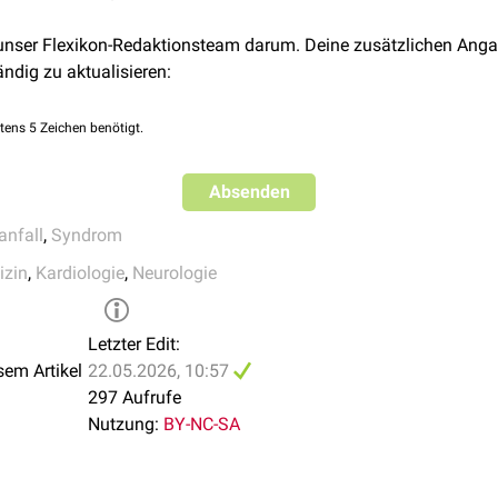
.
Front Cardiovasc Med
. 2026;13:1681715.
ev Neurol
. 2026;22(4):209-225.
 unser Flexikon-Redaktionsteam darum. Deine zusätzlichen Anga
on SL, Lane DA, Hill A, Lip GYH.
Stroke-heart syndrome: mechanis
ändig zu aktualisieren:
ar events
.
Eur J Prev Cardiol
. 2024;31(5):e23-e26.
tens 5 Zeichen benötigt.
Absenden
anfall
,
Syndrom
izin
,
Kardiologie
,
Neurologie
Letzter Edit:
sem Artikel
22.05.2026, 10:57
297 Aufrufe
Nutzung:
BY-NC-SA