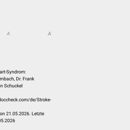
A
A
eart-Syndrom:
rnbach, Dr. Frank
n Schuckel
n.doccheck.com/de/Stroke-
on 21.05.2026. Letzte
05.2026