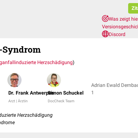
Zi
Was zeigt hi
Versionsgeschi
Discord
t-Syndrom
ganfallinduzierte Herzschädigung
)
Adrian Ewald Dernbach
1
Dr. Frank Antwerpes
Simon Schuckel
Arzt | Ärztin
DocCheck Team
duzierte Herzschädigung
yndrome