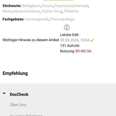
Stichworte:
Biologikum
,
Enzym
,
Enzymersatztherapie
,
Mukopolysaccharidose
,
Orphan-Drug
,
Pädiatrie
Fachgebiete:
Humangenetik
,
Pharmakologie
Letzter Edit:
Wichtiger Hinweis zu diesem Artikel
29.05.2026, 15:54
131 Aufrufe
Nutzung:
BY-NC-SA
Empfehlung
DocCheck
Über Uns