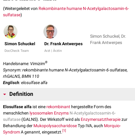
(Weitergeleitet von
Rekombinante humane N-Acetylgalactosamin-6-
sulfatase
)
Simon Schuckel, Dr.
Frank Antwerpes
Simon Schuckel
Dr. Frank Antwerpes
DocCheck Team
Arzt | Ärztin
®
Handelsname: Vimizim
Synonym: rekombinante humane N-Acetylgalactosamin-6-sulfatase,
rhGALNS, BMN 110
Englisch
: elosulfase alfa
Definition
Elosulfase alfa
ist eine
rekombinant
hergestellte Form des
menschlichen
lysosomalen
Enzyms
N-Acetylgalactosamin-6-
sulfatase
(GALNS). Der Wirkstoff wird als
Enzymersatztherapie
zur
Behandlung der
Mukopolysaccharidose
Typ IVA, auch
Morquio-
[
1
]
Syndrom
A genannt, eingesetzt.