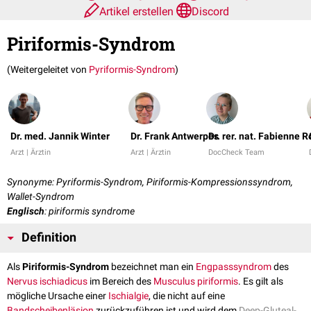
Artikel erstellen
Discord
Piriformis-Syndrom
(Weitergeleitet von
Pyriformis-Syndrom
)
Dr. med. Jannik Winter
Dr. Frank Antwerpes
Dr. rer. nat. Fabienne R
Arzt | Ärztin
Arzt | Ärztin
DocCheck Team
Synonyme: Pyriformis-Syndrom, Piriformis-Kompressionssyndrom,
Wallet-Syndrom
Englisch
: piriformis syndrome
Definition
Als
Piriformis-Syndrom
bezeichnet man ein
Engpasssyndrom
des
Nervus ischiadicus
im Bereich des
Musculus piriformis
. Es gilt als
mögliche Ursache einer
Ischialgie
, die nicht auf eine
Bandscheibenläsion
zurückzuführen ist und wird dem
Deep-Gluteal-