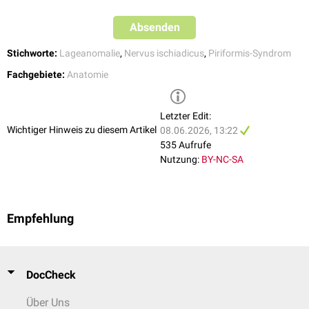
Nervus fibularis communis: Austritt oberhalb des
Musculus piriformis
Absenden
C
Nervus tibialis: Austritt unterhalb des Musculus
Stichworte:
Lageanomalie
,
Nervus ischiadicus
,
Piriformis-Syndrom
piriformis
Fachgebiete:
Anatomie
Der gesamte Nervus ischiadicus durchstößt den
D
Musculus piriformis ungeteilt.
Letzter Edit:
Wichtiger Hinweis zu diesem Artikel
08.06.2026, 13:22
Der Nervus ischiadicus ist geteilt:
535 Aufrufe
Nervus fibularis communis: Austritt oberhalb des
Nutzung:
BY-NC-SA
Musculus piriformis
E
Nervus tibialis: Durchtritt durch den Musculus
piriformis
Empfehlung
Der gesamte Nervus ischiadicus tritt oberhalb des
F
Musculus piriformis ungeteilt aus.
Der Nervus ischiadicus ist geteilt:
DocCheck
Nervus fibularis communis und Nervus tibialis treten
*
G
getrennt unterhalb des Musculus piriformis aus.
Über Uns