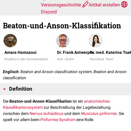
Versionsgeschichte
Artikel erstellen
Discord
Beaton-und-Anson-Klassifikation
Amara Hamzaoui
Dr. Frank Antwerpes
Dr. med. Katerina Tsa
Student/in der Humanmedizin
Arzt | Ärztin
DocCheck Team
Englisch
: Beaton and Anson classification system
,
Beaton and Anson
classification
Definition
Die
Beaton-und-Anson-Klassifikation
ist ein
anatomisches
Klassifikationssystem
zur Beschreibung der Lagebeziehung
zwischen dem
Nervus ischiadicus
und dem
Musculus piriformis
. Sie
spielt vor allem beim
Piriformis-Syndrom
eine Rolle.