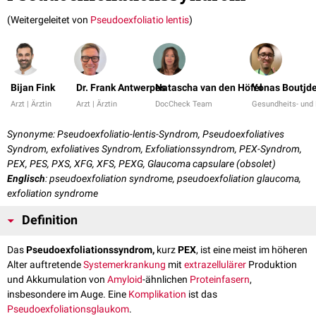
(Weitergeleitet von
Pseudoexfoliatio lentis
)
Bijan Fink
Dr. Frank Antwerpes
Natascha van den Höfel
Yonas Boutjde
Arzt | Ärztin
Arzt | Ärztin
DocCheck Team
Gesundheits- und 
Synonyme: Pseudoexfoliatio-lentis-Syndrom, Pseudoexfoliatives
Syndrom, exfoliatives Syndrom, Exfoliationssyndrom, PEX-Syndrom,
PEX, PES, PXS, XFG, XFS, PEXG, Glaucoma capsulare (obsolet)
Englisch
: pseudoexfoliation syndrome, pseudoexfoliation glaucoma,
exfoliation syndrome
Definition
Das
Pseudoexfoliationssyndrom,
kurz
PEX
, ist eine meist im höheren
Alter auftretende
Systemerkrankung
mit
extrazellulärer
Produktion
und Akkumulation von
Amyloid
-ähnlichen
Proteinfasern
,
insbesondere im Auge. Eine
Komplikation
ist das
Pseudoexfoliationsglaukom
.