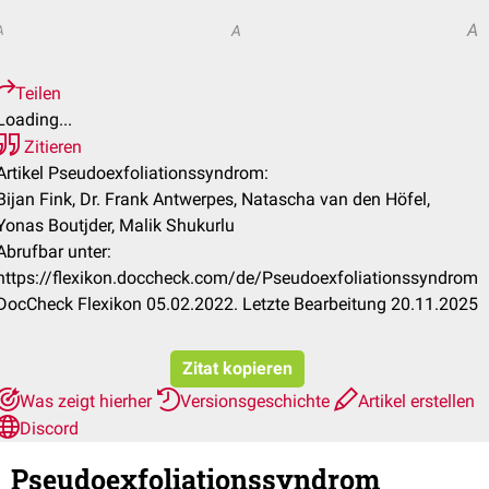
A
A
A
Teilen
Loading...
Zitieren
Artikel Pseudoexfoliationssyndrom:
Bijan Fink, Dr. Frank Antwerpes, Natascha van den Höfel,
Yonas Boutjder, Malik Shukurlu
Abrufbar unter:
https://flexikon.doccheck.com/de/Pseudoexfoliationssyndrom
DocCheck Flexikon 05.02.2022. Letzte Bearbeitung 20.11.2025
Zitat kopieren
Was zeigt hierher
Versionsgeschichte
Artikel erstellen
Discord
Pseudoexfoliationssyndrom