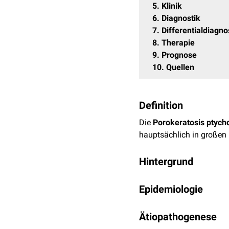
5
Klinik
6
Diagnostik
7
Differentialdiagn
8
Therapie
9
Prognose
10
Quellen
Definition
Die
Porokeratosis ptych
hauptsächlich in großen
Hintergrund
Die Porokeratosis ptycho
Epidemiologie
Die Erkrankung betrifft 
Ätiopathogenese
durchschnittliche Erkran