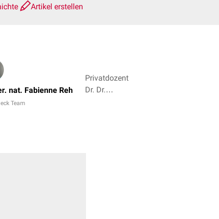
hichte
Artikel erstellen
Privatdozent
Dr. Dr.
rer. nat. Fabienne Reh
Benjamin
eck Team
Clanner, Dr.
Frank
Antwerpes +
2