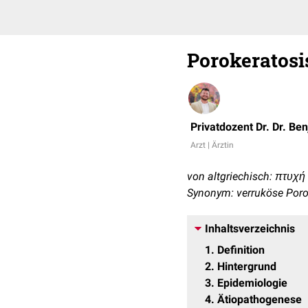
Porokeratosi
Privatdozent Dr. Dr. Be
Arzt | Ärztin
von altgriechisch: πτυχή (
Synonym: verruköse Poro
Inhaltsverzeichnis
1
Definition
2
Hintergrund
3
Epidemiologie
4
Ätiopathogenese