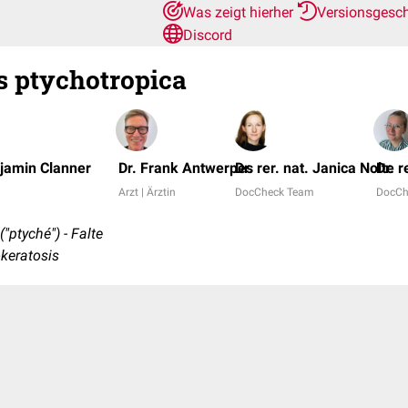
Was zeigt hierher
Versionsgesc
Discord
s ptychotropica
njamin Clanner
Dr. Frank Antwerpes
Dr. rer. nat. Janica Nolte
Dr. 
Arzt | Ärztin
DocCheck Team
DocCh
"ptyché") - Falte
keratosis