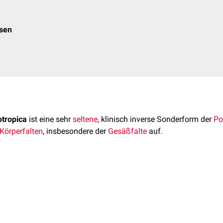
osen
otropica
ist eine sehr
seltene
, klinisch inverse Sonderform der
Po
Körperfalten
, insbesondere der
Gesäßfalte
auf.
tropica wurde erstmals im Jahr 1995 beschrieben.
überwiegend Männer, die etwa neunmal häufiger daran erkranken
kungsalter liegt bei ungefähr 47 Jahren, wobei Fälle im Alterss