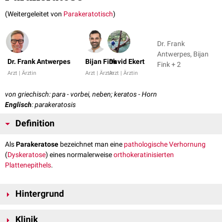
(Weitergeleitet von
Parakeratotisch
)
Dr. Frank
Antwerpes, Bijan
Dr. Frank Antwerpes
Bijan Fink
David Ekert
Fink + 2
Arzt | Ärztin
Arzt | Ärztin
Arzt | Ärztin
von griechisch: para - vorbei, neben; keratos - Horn
Englisch
: parakeratosis
Definition
Als
Parakeratose
bezeichnet man eine
pathologische
Verhornung
(
Dyskeratose
) eines normalerweise
orthokeratinisierten
Plattenepithels
.
Hintergrund
Bei der
Parakeratinisierung
bleibt während der schrittweisen
Klinik
Umwandlung der
Epithelzellen
kondensiertes
Zellkernmaterial
in den