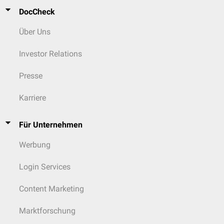
Atoms im Acetaldehyd entspricht.
DocCheck
Über Uns
Investor Relations
Presse
Karriere
Für Unternehmen
Werbung
Schritt 2
Login Services
Der aktivierte Acetaldehyd wird im 2. Schritt von Thiaminpyrophosphat
auf das Liponamid – eine fest gebundene
prosthetische Gruppe
der
Content Marketing
Dihydroliponamid-Acetyltransferase (E2) – übertragen:
Es öffnet sich die Disulfidgrupe des Liponamids, die aufgrund des
Marktforschung
Transfers im oxidierten Zustand vorliegt.