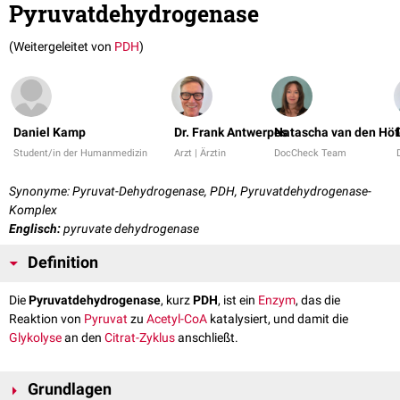
Pyruvatdehydrogenase
(Weitergeleitet von
PDH
)
Daniel Kamp
Dr. Frank Antwerpes
Natascha van den Höf
Student/in der Humanmedizin
Arzt | Ärztin
DocCheck Team
Synonyme: Pyruvat-Dehydrogenase, PDH, Pyruvatdehydrogenase-
Komplex
Englisch:
pyruvate dehydrogenase
Definition
Die
Pyruvatdehydrogenase
, kurz
PDH
, ist ein
Enzym
, das die
Reaktion von
Pyruvat
zu
Acetyl-CoA
katalysiert, und damit die
Glykolyse
an den
Citrat-Zyklus
anschließt.
Grundlagen