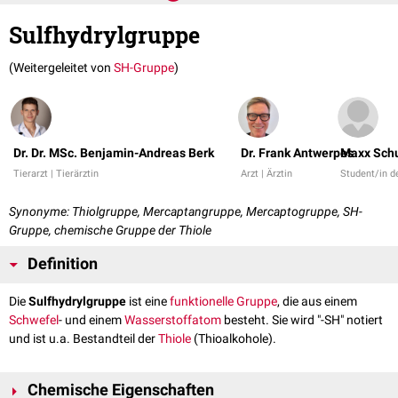
Sulfhydrylgruppe
(Weitergeleitet von
SH-Gruppe
)
Dr. Dr. MSc. Benjamin-Andreas Berk
Dr. Frank Antwerpes
Maxx Sch
Tierarzt | Tierärztin
Arzt | Ärztin
Student/in 
Synonyme: Thiolgruppe, Mercaptangruppe, Mercaptogruppe, SH-
Gruppe, chemische Gruppe der Thiole
Definition
Die
Sulfhydrylgruppe
ist eine
funktionelle Gruppe
, die aus einem
Schwefel
- und einem
Wasserstoffatom
besteht. Sie wird "-SH" notiert
und ist u.a. Bestandteil der
Thiole
(Thioalkohole).
Chemische Eigenschaften