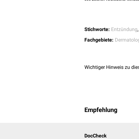
Diagnostik unterstützen.
Sekundär:
Stichworte:
Entzündung
Fachgebiete:
Dermatolo
Perpetuierend:
Wichtiger Hinweis zu die
Empfehlung
DocCheck