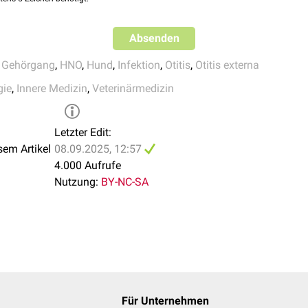
veränderte Mikroflora des Gehörgangs (häufig
Staphylokokken
)
Hefen
und
Pilze
(z.B.
Malassezien-Dermatitis
)
Absenden
,
Gehörgang
,
HNO
,
Hund
,
Infektion
,
Otitis
,
Otitis externa
progressive
pathologische
Veränderungen des Gehörgangs bei 
gie
,
Innere Medizin
,
Veterinärmedizin
Entzündungen (z.B.
Hyperkeratosen
)
Otitis media
Osteomyelitis
Letzter Edit:
Kontaktallergie
sem Artikel
08.09.2025, 12:57
Behandlungsfehler
(unzureichende
Therapie
oder mangelhafte
4.000 Aufrufe
Nutzung:
BY-NC-SA
Für Unternehmen