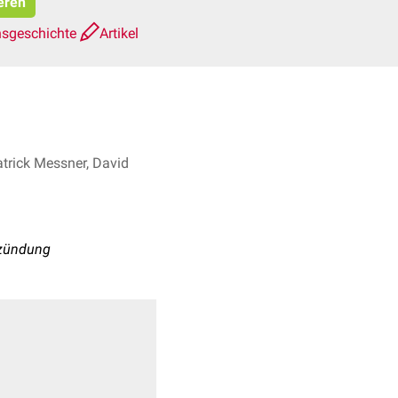
eren
nsgeschichte
Artikel
atrick Messner, David
tzündung