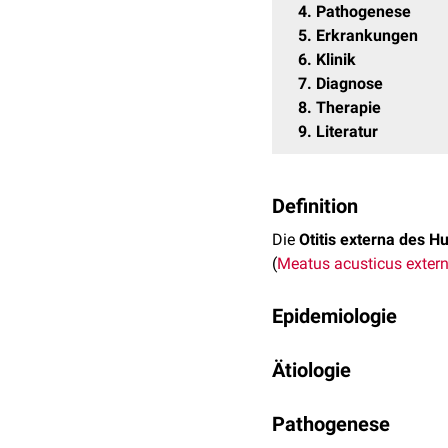
4
Pathogenese
5
Erkrankungen
6
Klinik
7
Diagnose
8
Therapie
9
Literatur
Definition
Die
Otitis externa des H
(
Meatus acusticus exter
Epidemiologie
Hunde leiden häufig an e
Ätiologie
betroffen. Die
Erkrankun
betrachtet werden muss, 
Die Ursachen einer Otitis
Pathogenese
sekundären
Auslösern b