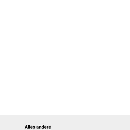
chronischen
Besitzercompliance
)
Alles andere