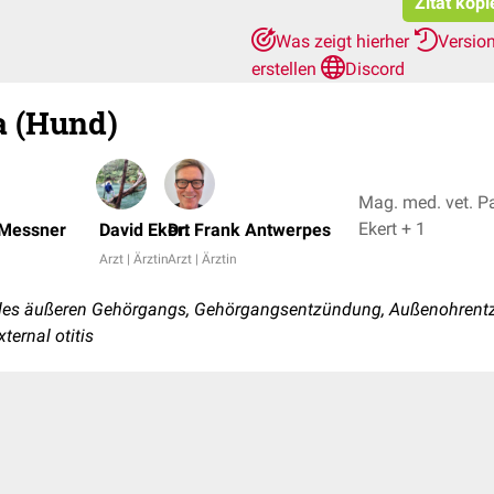
Zitat kopi
Was zeigt hierher
Versio
erstellen
Discord
a (Hund)
Mag. med. vet. P
Ekert + 1
 Messner
David Ekert
Dr. Frank Antwerpes
Arzt | Ärztin
Arzt | Ärztin
des äußeren Gehörgangs, Gehörgangsentzündung, Außenohren
xternal otitis