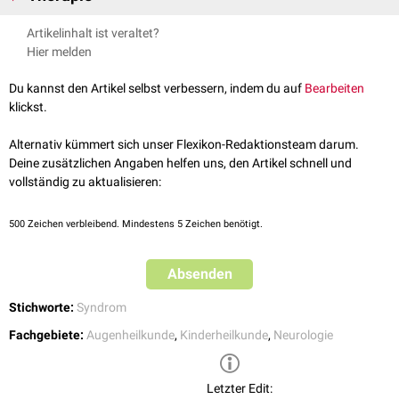
Epistaxis
unnatürlichen Druckgradienten kommt es zu permanenten
MRT
Chirurgische
Behandlung
der Gefäßmissbildungen
Exophthalmus
(meistens einseitig)
Schädigungen,
Stenosen
und Veränderungen der Blutgefäße.
Artikelinhalt ist veraltet?
CT
Laserkoagulation
Netzhautblutungen
Hier melden
Digitale Subtraktionsangiographie
Embolisation
Glaskörperblutungen
Epilepsie
Du kannst den Artikel selbst verbessern, indem du auf
Bearbeiten
Hirnblutung
klickst.
Subarachnoidalblutung
Epiduralblutung
Alternativ kümmert sich unser Flexikon-Redaktionsteam darum.
Die
intraokulären
Blutungen führen auf Dauer zur
Erblindung
. Die
Deine zusätzlichen Angaben helfen uns, den Artikel schnell und
intrakraniellen Gefäßmissbildungen im Bereich des oberen
vollständig zu aktualisieren:
Mesencephalons führen zu
Hirnnervenausfällen
; betroffen sind vor allem
der
Nervus oculomotorius
, der
Nervus abducens
und der
Nervus facialis
500
Zeichen verbleibend. Mindestens 5 Zeichen benötigt.
(
Fazialisparese
).
Gelegentlich geht das Bonnet-Dechaume-Blanc-Syndrom mit
Absenden
Pyramidenbahnzeichen
und Fehlbildungen von Schädel (
Turmschädel
)
und Linse (
Cataracta congenita
) einher.
Stichworte:
Syndrom
Fachgebiete:
Augenheilkunde
,
Kinderheilkunde
,
Neurologie
Letzter Edit: