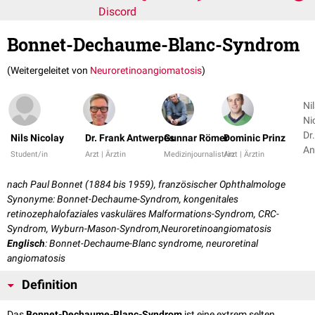
Discord
Bonnet-Dechaume-Blanc-Syndrom
(Weitergeleitet von
Neuroretinoangiomatosis
)
Ni
Ni
Dr
Nils Nicolay
Dr. Frank Antwerpes
Gunnar Römer
Dominic Prinz
An
Student/in
Arzt | Ärztin
Medizinjournalist/in
Arzt | Ärztin
+ 
nach Paul Bonnet (1884 bis 1959), französischer Ophthalmologe
Synonyme: Bonnet-Dechaume-Syndrom, kongenitales
retinozephalofaziales vaskuläres Malformations-Syndrom, CRC-
Syndrom, Wyburn-Mason-Syndrom,Neuroretinoangiomatosis
Englisch
: Bonnet-Dechaume-Blanc syndrome, neuroretinal
angiomatosis
Definition
Das
Bonnet-Dechaume-Blanc-Syndrom
ist eine extrem selten