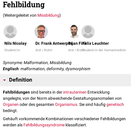
Fehlbildung
(Weitergeleitet von
Missbildung
)
Nils Nicolay
Dr. Frank Antwerpes
Bijan Fink
Felix Leuchter
Student/in
Arzt | Ärztin
Arzt | Ärztin
Student/in der Humanmedizin
Synonyme: Malformation, Missbildung
Englisch
: malformation, deformity, dysmorphism
Definition
Fehlbildungen
sind bereits in der
intrauterinen
Entwicklung
angelegte, von der Norm abweichende Gestaltungsanomalien von
Organen
oder des gesamten
Organismus
. Sie sind häufig
genetisch
bedingt.
Gehäuft vorkommende Kombinationen verschiedener Fehlbildungen
werden als
Fehlbildungssyndrome
klassifiziert.