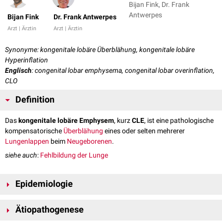
Bijan Fink, Dr. Frank
Antwerpes
Bijan Fink
Dr. Frank Antwerpes
Arzt | Ärztin
Arzt | Ärztin
Synonyme: kongenitale lobäre Überblähung, kongenitale lobäre
Hyperinflation
Englisch
: congenital lobar emphysema, congenital lobar overinflation,
CLO
Definition
Das
kongenitale lobäre Emphysem
, kurz
CLE
, ist eine pathologische
kompensatorische
Überblähung
eines oder selten mehrerer
Lungenlappen
beim
Neugeborenen
.
siehe auch
:
Fehlbildung der Lunge
Epidemiologie
Männliche Neugeborene sind dreimal häufiger betroffen als weibliche.
Ätiopathogenese
Die
Prävalenz
bei Geburt wird auf 1/20.000 bis 1/30.000 geschätzt.