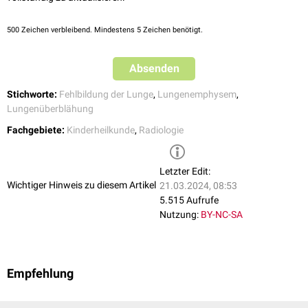
Zur Bestätigung der Diagnose kann eine
Computertomographie
notwendig sein.
500
Zeichen verbleibend. Mindestens 5 Zeichen benötigt.
Absenden
Stichworte:
Fehlbildung der Lunge
,
Lungenemphysem
,
Lungenüberblähung
Fachgebiete:
Kinderheilkunde
,
Radiologie
Letzter Edit:
Wichtiger Hinweis zu diesem Artikel
21.03.2024, 08:53
5.515 Aufrufe
Nutzung:
BY-NC-SA
Empfehlung