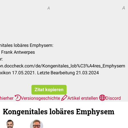
A
A
enitales lobäres Emphysem:
r. Frank Antwerpes
r:
ikon.doccheck.com/de/Kongenitales_lob%C3%A4res_Emphysem
xikon 17.05.2021. Letzte Bearbeitung 21.03.2024
Zitat kopieren
hierher
Versionsgeschichte
Artikel erstellen
Discord
Kongenitales lobäres Emphysem