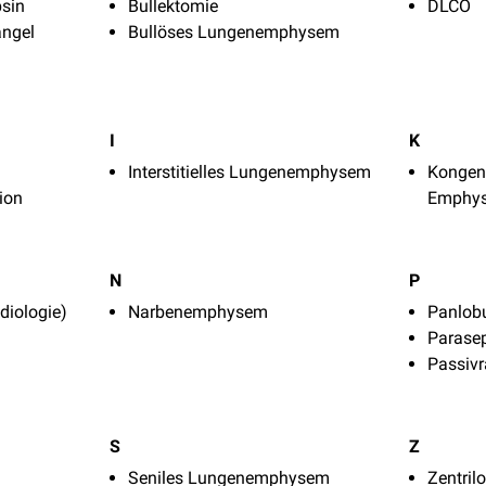
psin
Bullektomie
DLCO
angel
Bullöses Lungenemphysem
I
K
Interstitielles Lungenemphysem
Kongeni
ion
Emphy
N
P
iologie)
Narbenemphysem
Panlob
Parase
Passiv
S
Z
Seniles Lungenemphysem
Zentril