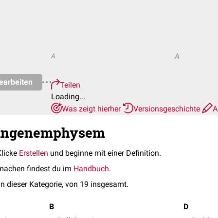
A
A
earbeiten
Teilen
Loading...
Was zeigt hierher
Versionsgeschichte
A
Lungenemphysem
Klicke
Erstellen
und beginne mit einer Definition.
machen findest du im
Handbuch
.
in dieser Kategorie, von 19 insgesamt.
B
D