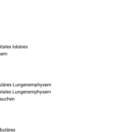
tales lobäres
sem
uläres Lungenemphysem
ptales Lungenemphysem
rauchen
obuläres