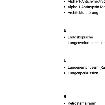
Alpha-1-Antichymotry
Alpha-1-Antitrypsin-M
Architekturstörung
E
Endoskopische
Lungenvolumenredukt
L
Lungenemphysem (Rad
Lungenperkussion
R
Retrosternalraum