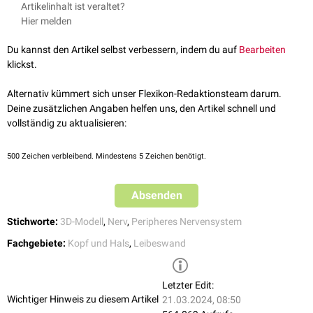
Artikelinhalt ist veraltet?
vorderen (
Radix anterior
) und hinteren
Nervenwurzeln
(
Radix posterior
),
Hier melden
die das Rückenmark verlassen (
efferente Fasern
) bzw. in das
Rückenmark einstrahlen (
afferente Fasern
). In die Radix posterior ist
Du kannst den Artikel selbst verbessern, indem du auf
Bearbeiten
jeweils ein
Spinalganglion
eingeschaltet.
klickst.
Im oberen Teil der Wirbelsäule treten sie unmittelbar danach durch die
Foramina intervertebralia
aus dem Wirbelkanal aus. Im unteren Teil
Alternativ kümmert sich unser Flexikon-Redaktionsteam darum.
verlaufen sie zunächst als
Cauda equina
über eine längere Strecke
Deine zusätzlichen Angaben helfen uns, den Artikel schnell und
innerhalb des
Duralsacks
nach
kaudal
, bevor sie aus dem Wirbelkanal
vollständig zu aktualisieren:
austreten.
500
Zeichen verbleibend. Mindestens 5 Zeichen benötigt.
Absenden
Stichworte:
3D-Modell
,
Nerv
,
Peripheres Nervensystem
Fachgebiete:
Kopf und Hals
,
Leibeswand
Letzter Edit:
Wichtiger Hinweis zu diesem Artikel
21.03.2024, 08:50