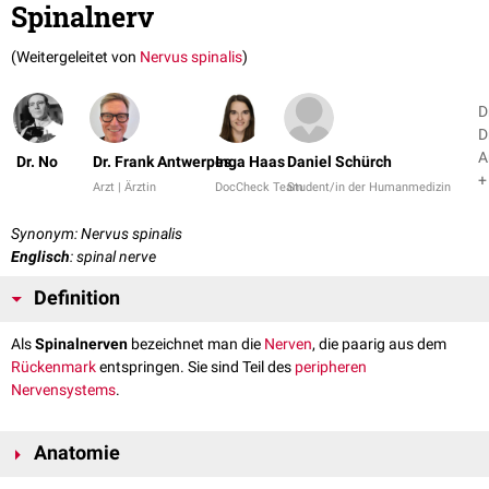
Spinalnerv
(Weitergeleitet von
Nervus spinalis
)
D
D
A
Dr. No
Dr. Frank Antwerpes
Inga Haas
Daniel Schürch
+
Arzt | Ärztin
DocCheck Team
Student/in der Humanmedizin
Synonym: Nervus spinalis
Englisch
: spinal nerve
Definition
Als
Spinalnerven
bezeichnet man die
Nerven
, die paarig aus dem
Rückenmark
entspringen. Sie sind Teil des
peripheren
Nervensystems
.
Anatomie
Die Spinalnerven bilden sich im
Wirbelkanal
aus den
Fila radicularia
der