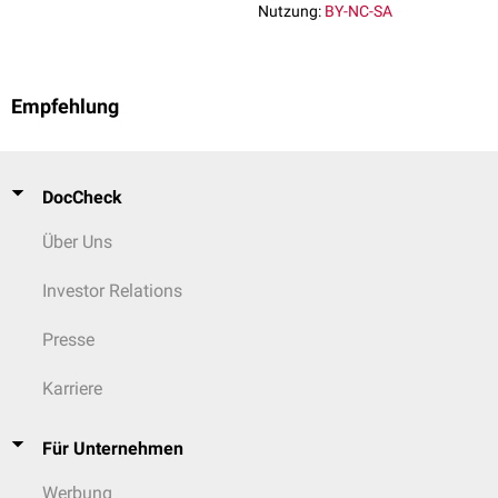
↑
Shu Q et al.
Intracranial Micrococcus Luteus Infection Mimicking
Nutzung:
BY-NC-SA
Brain Metastases on 18F-FDG PET/CT
. Clin Nucl Med.
2025;50(8):787-788.
↑
Zhu M et al.
Clinical Characteristics of Patients with Micrococcus
luteus Bloodstream Infection in a Chinese Tertiary-Care Hospital
.
Empfehlung
Pol J Microbiol. 2021;70(3):321-326.
DocCheck
Über Uns
Investor Relations
Presse
Karriere
Für Unternehmen
Werbung