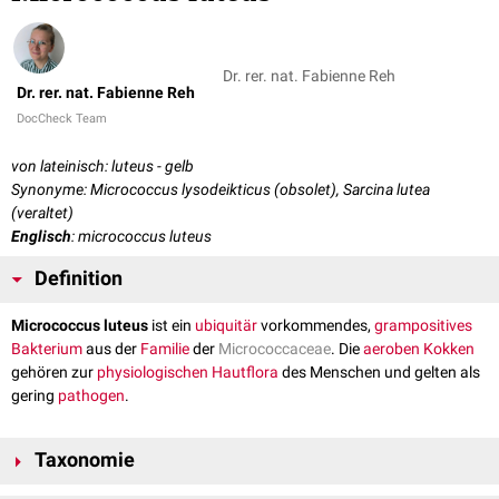
Dr. rer. nat. Fabienne Reh
Dr. rer. nat. Fabienne Reh
DocCheck Team
von lateinisch: luteus - gelb
Synonyme: Micrococcus lysodeikticus (obsolet), Sarcina lutea
(veraltet)
Englisch
: micrococcus luteus
Definition
Micrococcus luteus
ist ein
ubiquitär
vorkommendes,
grampositives
Bakterium
aus der
Familie
der
Micrococcaceae
. Die
aeroben
Kokken
gehören zur
physiologischen
Hautflora
des Menschen und gelten als
gering
pathogen
.
Taxonomie
Domäne
:
Bacteria