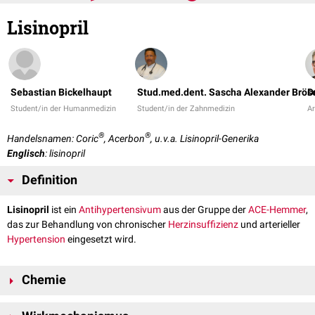
Lisinopril
Sebastian Bickelhaupt
Stud.med.dent. Sascha Alexander Brös
D
Student/in der Humanmedizin
Student/in der Zahnmedizin
Ar
®
®
Handelsnamen: Coric
, Acerbon
, u.v.a. Lisinopril-Generika
Englisch
: lisinopril
Definition
Lisinopril
ist ein
Antihypertensivum
aus der Gruppe der
ACE-Hemmer
,
das zur Behandlung von chronischer
Herzinsuffizienz
und arterieller
Hypertension
eingesetzt wird.
Chemie
Die chemische Bezeichnung von Lisinopril lautet: 1-[6-amino-2- (1-