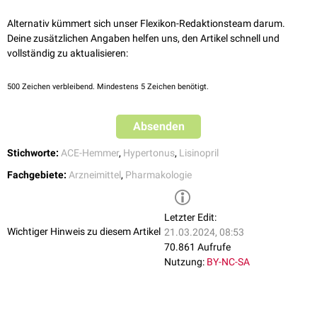
sehr selten sind
hämolytische Anämien
und
Leberfunktionsstörungen
.
Alternativ kümmert sich unser Flexikon-Redaktionsteam darum.
Deine zusätzlichen Angaben helfen uns, den Artikel schnell und
vollständig zu aktualisieren:
500
Zeichen verbleibend. Mindestens 5 Zeichen benötigt.
Absenden
Stichworte:
ACE-Hemmer
,
Hypertonus
,
Lisinopril
Fachgebiete:
Arzneimittel
,
Pharmakologie
Letzter Edit:
Wichtiger Hinweis zu diesem Artikel
21.03.2024, 08:53
70.861 Aufrufe
Nutzung:
BY-NC-SA