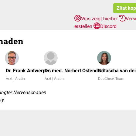
Zitat ko
Was zeigt hierher
Vers
erstellen
Discord
haden
Dr. Frank Antwerpes
Dr. med. Norbert Ostendorf
Natascha van de
Arzt | Ärztin
Arzt | Ärztin
DocCheck Team
ingter Nervenschaden
ury