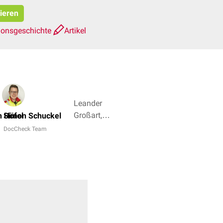
pieren
ionsgeschichte
Artikel
Leander
Großart,
n Höfel
Simon Schuckel
Dr. Frank
DocCheck Team
Antwerpes
+ 3