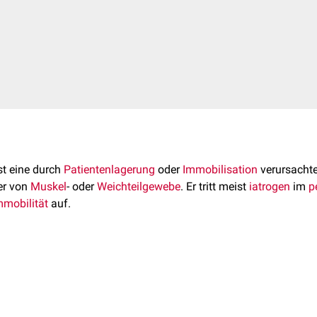
st eine durch
Patientenlagerung
oder
Immobilisation
verursachte
ner von
Muskel
- oder
Weichteilgewebe
. Er tritt meist
iatrogen
im
p
mmobilität
auf.
er lagerungsbedingter Nervenschäden ist insgesamt gering und w
ufgrund unvollständiger Dokumentation leichter und reversibler 
 Häufig betroffen sind der
Plexus brachialis
, der
Nervus ulnaris
: