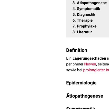
3
Ätiopathogenese
4
Symptomatik
5
Diagnostik
6
Therapie
7
Prophylaxe
8
Literatur
Definition
Ein
Lagerungsschaden
i
peripherer
Nerven
, selte
sowie bei
prolongierter
I
Epidemiologie
Die
Inzidenz
perioperativ
Ätiopathogenese
mit < 0,5 % angegeben. A
Untererfassung vermutet.
Ursächlich sind vor allem
communis
.