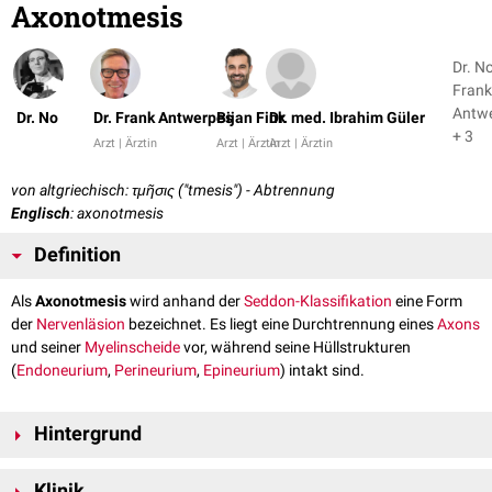
Axonotmesis
Dr. No
Frank
Antw
Dr. No
Dr. Frank Antwerpes
Bijan Fink
Dr. med. Ibrahim Güler
+ 3
Arzt | Ärztin
Arzt | Ärztin
Arzt | Ärztin
von altgriechisch: τμῆσις ("tmesis") - Abtrennung
Englisch
: axonotmesis
Definition
Als
Axonotmesis
wird anhand der
Seddon-Klassifikation
eine Form
der
Nervenläsion
bezeichnet. Es liegt eine Durchtrennung eines
Axons
und seiner
Myelinscheide
vor, während seine Hüllstrukturen
(
Endoneurium
,
Perineurium
,
Epineurium
) intakt sind.
Hintergrund
Distal
der Schädigung kommt es zu einer
Waller-Degeneration
des
Klinik