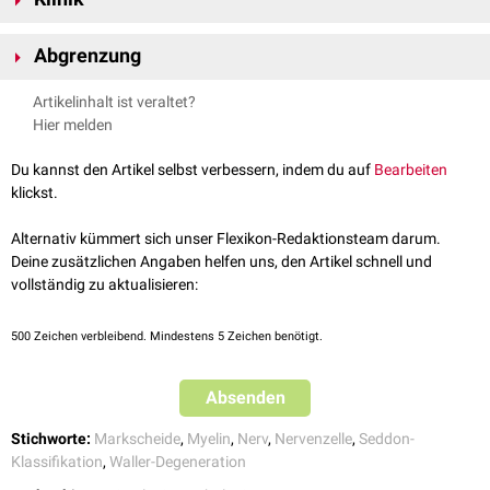
Nerven. Der
proximale
Axon-Stumpf bildet einen Wachstumskegel aus.
Da die Kontinuität der Hüllstrukturen erhalten ist, kann eine vollständige
Im Innervationsgebiet des geschädigten Nerven treten
Regeneration
der Nervenfunktion eintreten.
Abgrenzung
Sensibilitätsstörungen
,
Paresen
und/oder
Muskelatrophien
auf.
Funktionen des
vegetativen Nervensystems
können ebenfalls
Bei kurzzeitiger Leitungsstörung ohne Zerstörung des Axons und der
Artikelinhalt ist veraltet?
beeinträchtigt sein.
Myelinscheide, spricht man von einer
Neurapraxie
. Sind sowohl Axon,
Hier melden
Myelinscheide und zumindest Endoneurium zerstört, wird die
Schädigung als
Neurotmesis
bezeichnet.
Du kannst den Artikel selbst verbessern, indem du auf
Bearbeiten
Die gezielte Durchtrennung eines Nerven zu experimentellen Zwecken
klickst.
nennt man
Axotomie
.
Alternativ kümmert sich unser Flexikon-Redaktionsteam darum.
Deine zusätzlichen Angaben helfen uns, den Artikel schnell und
vollständig zu aktualisieren:
500
Zeichen verbleibend. Mindestens 5 Zeichen benötigt.
Absenden
Stichworte:
Markscheide
,
Myelin
,
Nerv
,
Nervenzelle
,
Seddon-
Klassifikation
,
Waller-Degeneration