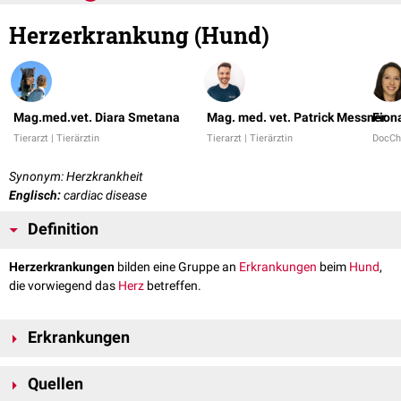
Herzerkrankung (Hund)
Mag.med.vet. Diara Smetana
Mag. med. vet. Patrick Messner
Fion
Tierarzt | Tierärztin
Tierarzt | Tierärztin
DocCh
Synonym: Herzkrankheit
Englisch:
cardiac disease
Definition
Herzerkrankungen
bilden eine Gruppe an
Erkrankungen
beim
Hund
,
die vorwiegend das
Herz
betreffen.
Erkrankungen
Die verschiedenen
Krankheiten
können anhand ihres Auftretens in
Quellen
angeborene (
kongenitale
) und erworbene Herzerkrankungen unterteilt