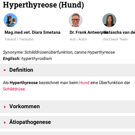
Hyperthyreose (Hund)
Mag.med.vet. Diara Smetana
Dr. Frank Antwerpes
Natascha van de
Tierarzt | Tierärztin
Arzt | Ärztin
DocCheck Team
Synonyme: Schilddrüsenüberfunktion, canine Hyperthyreose
Englisch:
hyperthyroidism
Definition
Als
Hyperthyreose
bezeichnet man beim
Hund
eine Überfunktion der
Schilddrüse
.
Vorkommen
Die Hyperthyreose ist beim Hund im Gegensatz zur
Katze
eine sehr
Ätiopathogenese
seltene
Erkrankung
.
Eine Hyperthyreose kann beim Hund durch
maligne
, funktionell aktive