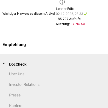
Lentigo
Leukoplakie
(
Präkanzerose
)
Letzter Edit:
Lichen ruber planus
Wichtiger Hinweis zu diesem Artikel
02.12.2025, 23:33
Lipom
185.797 Aufrufe
Melanom
Nutzung:
BY-NC-SA
Naevus
Neurofibromatose
Psoriasis vulgaris
Rhagade
Empfehlung
Rosacea
Röhrennagel
Sonnenbrand
Spinaliom
DocCheck
Terra firma-forme Dermatose
Über Uns
Vitiligo
Windeldermatitis
Xeroderma pigmentosum
Investor Relations
Presse
Karriere