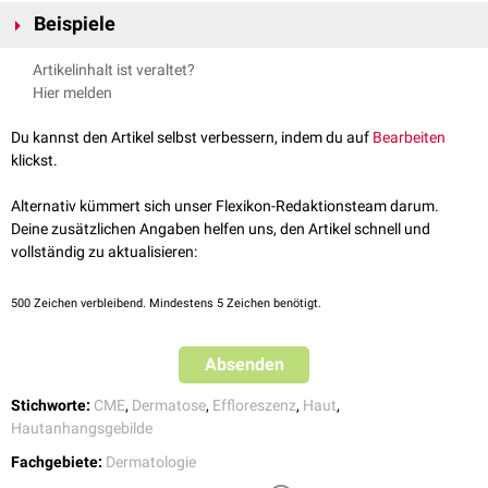
Hauterkrankungen machen sich meist durch klinisch sichtbare
Beispiele
Veränderungen der Haut (
Rötung
,
Schuppung
etc.) bemerkbar, die man
als
Effloreszenzen
bezeichnet.
Beispiele für Dermatosen und andere
Hautveränderungen
sind:
Artikelinhalt ist veraltet?
Akne
Hier melden
Allergie
Aphthen
Du kannst den Artikel selbst verbessern, indem du auf
Bearbeiten
Basalzellkarzinom
klickst.
Bullöses Pemphigoid
Candidose
Alternativ kümmert sich unser Flexikon-Redaktionsteam darum.
Ekzem
Deine zusätzlichen Angaben helfen uns, den Artikel schnell und
Enanthem
vollständig zu aktualisieren:
Erysipel
Erythem
500
Zeichen verbleibend. Mindestens 5 Zeichen benötigt.
Exanthem
Furunkel
,
Karbunkel
Absenden
Hämangiom
Herpes
Stichworte:
CME
,
Dermatose
,
Effloreszenz
,
Haut
,
Hyperhidrose
Hautanhangsgebilde
Ichthyosis
Impetigo contagiosa
Fachgebiete:
Dermatologie
Keratose