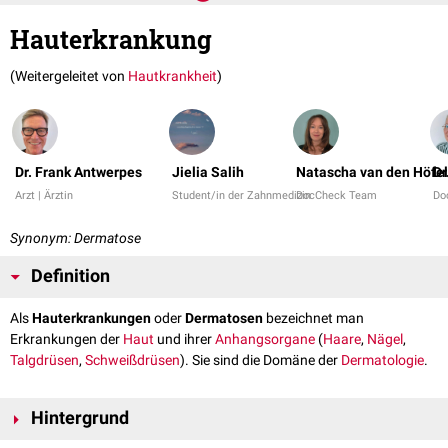
Hauterkrankung
(Weitergeleitet von
Hautkrankheit
)
Dr. Frank Antwerpes
Jielia Salih
Natascha van den Höfel
Dr
Arzt | Ärztin
Student/in der Zahnmedizin
DocCheck Team
Do
Synonym: Dermatose
Definition
Als
Hauterkrankungen
oder
Dermatosen
bezeichnet man
Erkrankungen der
Haut
und ihrer
Anhangsorgane
(
Haare
,
Nägel
,
Talgdrüsen
,
Schweißdrüsen
). Sie sind die Domäne der
Dermatologie
.
Hintergrund