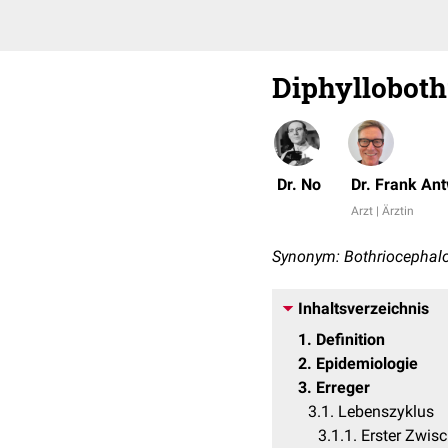
Diphylloboth
Dr. No
Dr. Frank An
Arzt | Ärztin
Synonym: Bothriocephal
Inhaltsverzeichnis
1
Definition
2
Epidemiologie
3
Erreger
3.1
Lebenszyklus
3.1.1
Erster Zwis