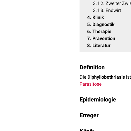
3.1.2
Zweiter Zwi
3.1.3
Endwirt
4
Klinik
5
Diagnostik
6
Therapie
7
Prävention
8
Literatur
Definition
Die
Diphyllobothriasis
is
Parasitose
.
Epidemiologie
Eine Diphyllobothriasis 
Erreger
Männer mittleren Alters 
latum infiziert sind.
Eine Diphyllobothriasis