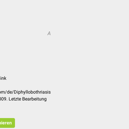
A
Fink
com/de/Diphyllobothriasis
09. Letzte Bearbeitung
pieren