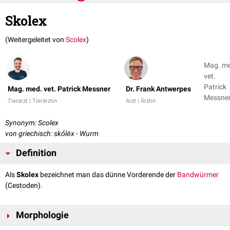
Skolex
(Weitergeleitet von
Scolex
)
Mag. m
vet.
Patrick
Mag. med. vet. Patrick Messner
Dr. Frank Antwerpes
Messner
Tierarzt | Tierärztin
Arzt | Ärztin
Dr. Fran
Antwer
Synonym: Scolex
von griechisch: skṓlēx - Wurm
Definition
Als
Skolex
bezeichnet man das dünne Vorderende der
Bandwürmer
(Cestoden).
Morphologie