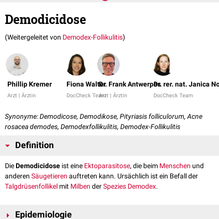
Demodicidose
(Weitergeleitet von
Demodex-Follikulitis
)
Phillip Kremer
Fiona Walter
Dr. Frank Antwerpes
Dr. rer. nat. Janica N
Arzt | Ärztin
DocCheck Team
Arzt | Ärztin
DocCheck Team
Synonyme: Demodicose, Demodikose, Pityriasis folliculorum, Acne
rosacea demodes, Demodexfollikulitis, Demodex-Follikulitis
Definition
Die
Demodicidose
ist eine
Ektoparasitose
, die beim
Menschen
und
anderen
Säugetieren
auftreten kann. Ursächlich ist ein Befall der
Talgdrüsenfollikel
mit
Milben
der
Spezies
Demodex
.
Epidemiologie