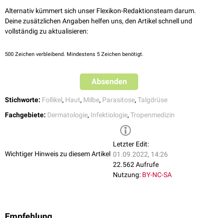
Therapieoption dar.
Wróblewska et al. [Activity of Plant Essential Oils Against Demodex
Alternativ kümmert sich unser Flexikon-Redaktionsteam darum.
folliculorum and Demodex brevis
https://www.google.com/url?
Befinden sich die Milben am Lidrand, besteht ggf. die Möglichkeit, die
Deine zusätzlichen Angaben helfen uns, den Artikel schnell und
sa=t&rct=j&q=&esrc=s&source=web&cd=&cad=rja&uact=8&ved=2a
Milben
mechanisch
zu
exprimieren
.
vollständig zu aktualisieren:
[…]ticle%2Fdownload%2F284%2F287&usg=AOvVaw0YvbE4s4wQ4j
500
Zeichen verbleibend. Mindestens 5 Zeichen benötigt.
yNFZgktEoB], The Journal of Neurological and Neurosurgical
Nursing, 2020
Absenden
Stichworte:
Follikel
,
Haut
,
Milbe
,
Parasitose
,
Talgdrüse
Fachgebiete:
Dermatologie
,
Infektiologie
,
Tropenmedizin
Letzter Edit:
Wichtiger Hinweis zu diesem Artikel
01.09.2022, 14:26
22.562 Aufrufe
Nutzung:
BY-NC-SA
Empfehlung