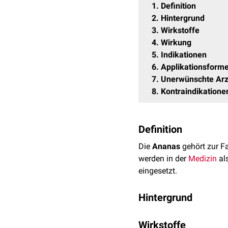
1
Definition
2
Hintergrund
3
Wirkstoffe
4
Wirkung
5
Indikationen
6
Applikationsform
7
Unerwünschte Arz
8
Kontraindikatione
Definition
Die
Ananas
gehört zur F
werden in der
Medizin
al
eingesetzt.
Hintergrund
Die Ananas ist eine bis z
Wirkstoffe
Mittel- und Lateinamerik