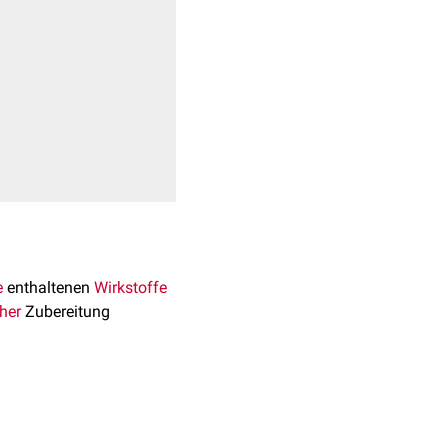
e
enthaltenen
Wirkstoffe
her
Zubereitung
Früchten. Sie ist in
 die
Enzyme
, die aus den