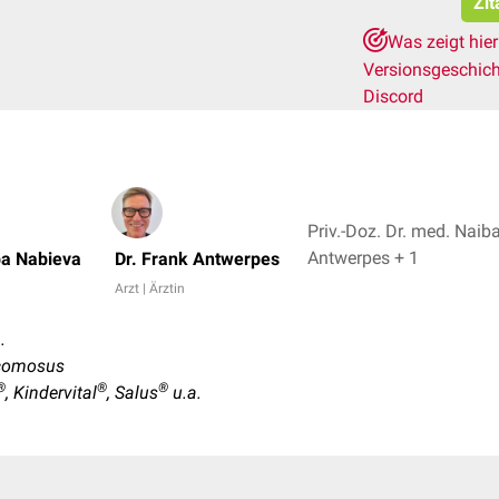
Zit
Was zeigt hie
Versionsgeschic
Discord
Priv.-Doz. Dr. med. Naib
Antwerpes + 1
ba Nabieva
Dr. Frank Antwerpes
Arzt | Ärztin
.
comosus
®
®
®
, Kindervital
, Salus
u.a.