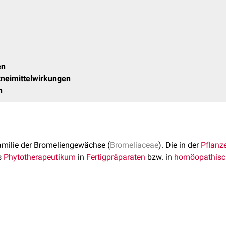
en
neimittelwirkungen
n
amilie der Bromeliengewächse (
Bromeliaceae
). Die in der
Pflanz
s
Phytotherapeutikum
in
Fertigpräparaten
bzw. in
homöopathisc
u 1,2 m hohe Dauerpflanze mit bis zu 5 kg schweren, goldgelben 
a beheimatet. In der
Naturheilkunde
finden der Fruchtsaft sowie