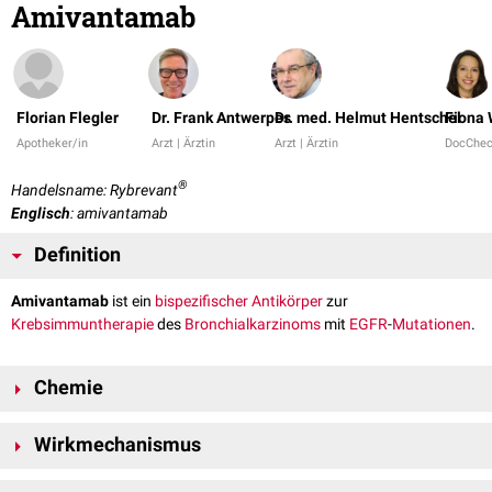
Amivantamab
Florian Flegler
Dr. Frank Antwerpes
Dr. med. Helmut Hentschel
Fiona 
Apotheker/in
Arzt | Ärztin
Arzt | Ärztin
DocChe
®
Handelsname: Rybrevant
Englisch
: amivantamab
Definition
Amivantamab
ist ein
bispezifischer Antikörper
zur
Krebsimmuntherapie
des
Bronchialkarzinoms
mit
EGFR
-
Mutationen
.
Chemie
Bei Amivantamab handelt es sich um einen
monoklonalen Antikörper
.
Wirkmechanismus
Amivantamab bindet an zwei Zielstrukturen. Eine davon ist der mutierte