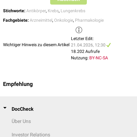
Participants With Advanced or Metastatic Non-Small Cell Lung
Cancer Characterized by Epidermal Growth Factor Receptor (EGFR)
Stichworte:
Antikörper
,
Krebs
,
Lungenkrebs
Exon 20 Insertions (PAPILLON)
, ClinicalTrials.gov, abgerufen am
Fachgebiete:
Arzneimittel
,
Onkologie
,
Pharmakologie
23.07.2024
↑
Study of Amivantamab, a Human Bispecific EGFR and cMet
Antibody, in Participants With Advanced Non-Small Cell Lung Cancer
Letzter Edit:
(CHRYSALIS)
; ClinicalTrials.gov, abgerufen am 23.07.2024
Wichtiger Hinweis zu diesem Artikel
21.04.2026, 12:30
18.202 Aufrufe
Nutzung:
BY-NC-SA
Empfehlung
DocCheck
Über Uns
Investor Relations