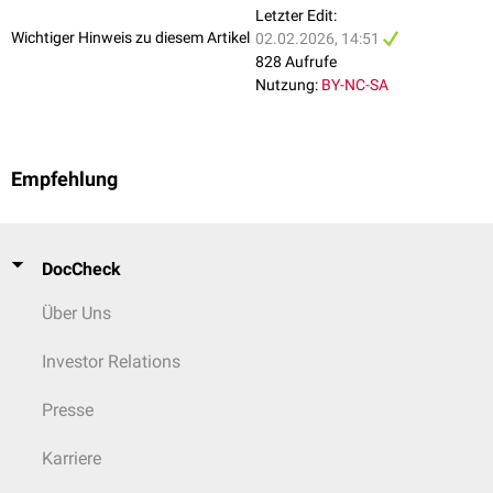
Grundlagen der Balneologie einschließlich
Wirkmechanismen
von
Letzter Edit:
Heilwässern, Peloiden, Gasen und klimatischen Reizen
Wichtiger Hinweis zu diesem Artikel
02.02.2026, 14:51
Indikationsstellung und
Kontraindikationen
balneologischer und
828 Aufrufe
klimatologischer Therapien
Nutzung:
BY-NC-SA
Balneotherapeutische Verfahren wie Bäder,
Trinkkuren
,
Inhalationen
,
mineralhaltigen Schlammpackungen und Peloidtherapie
Grundlagen der Medizinischen Klimatologie einschließlich Höhen-,
Meeres- und Reizklimatherapie
Empfehlung
Therapie chronischer Erkrankungen des
Bewegungsapparates
,
insbesondere
degenerative
und
entzündliche
Gelenkerkrankungen
Balneologische Therapie bei
dermatologischen
Erkrankungen wie
Psoriasis
,
atopischer Dermatitis
und chronischen
Ekzemen
DocCheck
Anwendung bei
Atemwegserkrankungen
, insbesondere
Asthma
bronchiale
und
COPD
Über Uns
Grundlagen der
Kurmedizin
und medizinischen Rehabilitation
einschließlich sozialmedizinischer Bewertung
Investor Relations
Therapieplanung
, Verlaufskontrolle und
Dokumentation
balneologischer Maßnahmen
Presse
Kenntnisse zu
Nebenwirkungen
,
Risiken
und Limitationen
naturheilkundlicher
Verfahren
Karriere
Darüber hinaus umfasst die Weiterbildung: