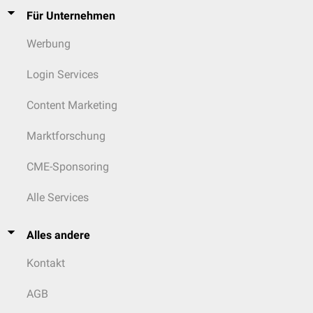
Bewertung
der Evidenzlage balneologischer und klimatologischer
Für Unternehmen
Therapien
Integration naturheilkundlicher Verfahren in
multimodale
Werbung
Therapiekonzepte
Kenntnisse der relevanten Rechtsgrundlagen, insbesondere im Kur-
Login Services
und Rehabilitationswesen
Interdisziplinäre
Zusammenarbeit mit
Physiotherapie
,
Rehabilitation
,
Content Marketing
Dermatologie
,
Pneumologie
und
Orthopädie
Marktforschung
CME-Sponsoring
Alle Services
Alles andere
Kontakt
AGB