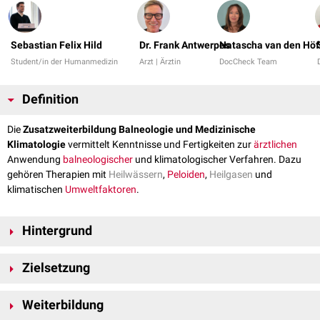
Sebastian Felix Hild
Dr. Frank Antwerpes
Natascha van den Höf
Student/in der Humanmedizin
Arzt | Ärztin
DocCheck Team
Definition
Die
Zusatzweiterbildung Balneologie und Medizinische
Klimatologie
vermittelt Kenntnisse und Fertigkeiten zur
ärztlichen
Anwendung
balneologischer
und klimatologischer Verfahren. Dazu
gehören Therapien mit
Heilwässern
,
Peloiden
,
Heilgasen
und
klimatischen
Umweltfaktoren
.
Hintergrund
Die
Balneologie
und
Medizinische Klimatologie
ist im deutschen Kur- und
Zielsetzung
Rehabilitationswesen
als eigenständiger ärztlicher Versorgungsbereich
etabliert. Sie nutzt ortsgebundene natürliche
Heilmittel
und klimatische
Die Zusatzweiterbildung qualifiziert zur Durchführung balneologischer
Reize
als Bestandteil ambulanter und stationärer
Therapiekonzepte
–
Weiterbildung
und klimatologischer Therapieverfahren. Vermittelt werden
überwiegend bei chronischen Erkrankungen. Bei Tätigkeit in einem