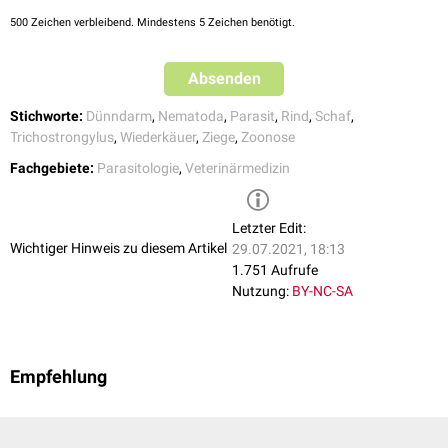
500
Zeichen verbleibend. Mindestens 5 Zeichen benötigt.
Tage p.i.
Entwicklung
Stadium der Hypobiose
1 bis 4
L3 → Dünndarm → H zu L4
Absenden
L3
Stichworte:
Dünndarm
,
Nematoda
,
Parasit
,
Rind
,
Schaf
,
6 bis 10
H → präadultes Stadium
Trichostrongylus
,
Wiederkäuer
,
Ziege
,
Zoonose
15
Beginn der
Patenz
Fachgebiete:
Parasitologie
,
Veterinärmedizin
Letzter Edit:
Wichtiger Hinweis zu diesem Artikel
29.07.2021, 18:13
1.751 Aufrufe
Nutzung:
BY-NC-SA
Empfehlung