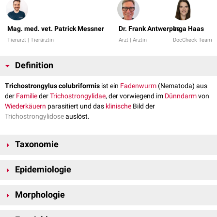
Mag. med. vet. Patrick Messner
Dr. Frank Antwerpes
Inga Haas
Tierarzt | Tierärztin
Arzt | Ärztin
DocCheck Team
Definition
Trichostrongylus colubriformis
ist ein
Fadenwurm
(Nematoda) aus
der
Familie
der
Trichostrongylidae
, der vorwiegend im
Dünndarm
von
Wiederkäuern
parasitiert und das
klinische
Bild der
Trichostrongylidose
auslöst.
Taxonomie
Reich
:
Eukaryota
Epidemiologie
Unterreich
:
Animalia
Stamm
: Nematoda
Trichostrongyliden kommen weltweit vor und stellen die wichtigsten
Klasse
:
Secernentea
Morphologie
Nematoden bei Haus- und Wildwiederkäuern sowie bei
Ordnung
:
Strongylida
Neuweltkameliden dar. Über einen Befall des
Gastrointestinaltrakts
der
Die
Weibchen
sind im
adulten
Stadium zwischen 5 und 6
mm
lang. Die
Überfamilie
:
Trichostrongyloidea
Tiere
können sie zu erheblichen Leistungsminderungen und
klinisch