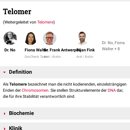
Telomer
(Weitergeleitet von
Telomere
)
Dr. No, Fiona
Walter + 8
Dr. No
Fiona Walter
Dr. Frank Antwerpes
Bijan Fink
DocCheck Team
Arzt | Ärztin
Arzt | Ärztin
Definition
Als
Telomere
bezeichnet man die nicht kodierenden, einzelsträngigen
Enden der
Chromosomen
. Sie stellen Strukturelemente der
DNA
dar,
die für ihre Stabilität verantwortlich sind.
Biochemie
Telomere bestehen aus hunderten bis tausenden sich wiederholenden
Klinik
Hexa
nukleotidsequenzen
, genauer gesagt aus
Tandem Repeats
von