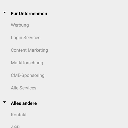
Dyskerin
und assoziierten Proteinen (
NHP2
,
NOP10
,
GAR
). Dieser
Enzymkomplex verlängert die Telomere durch Anfügen von GTTAGG-
Für Unternehmen
Repeats an das 3'-Ende des Leitstrangs. Dabei wird eine Sequenz in
TERC als Schablone verwendet.
Werbung
Für den Erhalt der Telomerlänge sind noch weitere Proteine von
Bedeutung. Die DNA-Helikase
RTEL1
baut beispielsweise
T-Loops
ab und
Login Services
stellt
G-Quadruplexe
wieder her.
Content Marketing
Marktforschung
CME-Sponsoring
Alle Services
Alles andere
Kontakt
AGB