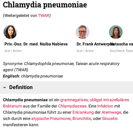
Chlamydia pneumoniae
(Weitergeleitet von
TWAR
)
Priv.-Doz. Dr. med. Naiba Nabieva
Dr. Frank Antwerpes
Natascha va
Arzt | Ärztin
Arzt | Ärztin
DocCheck Tea
Synonyme: Chlamydophila pneumonae, Taiwan acute respiratory
agent (TWAR)
Englisch:
chlamydia pneumoniae
Definition
Chlamydia pneumoniae
ist ein
gramnegatives
,
obligat
intrazelluläres
Bakterium
aus der Familie der
Chlamydiaceae
. Eine
Infektion
mit
Chlamydia pneumoniae führt zu einer
Erkrankung
der
Atemwege
, die
sich durch eine
atypische Pneumonie
,
Bronchitis
, oder
Sinusitis
manifestieren kann.