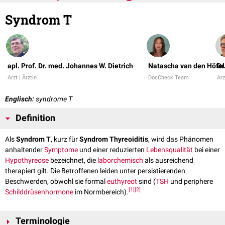
Syndrom T
apl. Prof. Dr. med. Johannes W. Dietrich
Natascha van den Höfel
Dr
Arzt | Ärztin
DocCheck Team
Arz
Englisch:
syndrome T
Definition
Als
Syndrom T
, kurz für
Syndrom Thyreoiditis
, wird das Phänomen
anhaltender
Symptome
und einer reduzierten
Lebensqualität
bei einer
Hypothyreose
bezeichnet, die
laborchemisch
als ausreichend
therapiert gilt. Die Betroffenen leiden unter persistierenden
Beschwerden, obwohl sie formal
euthyreot
sind (
TSH
und periphere
[
1
]
[
2
]
Schilddrüsenhormone
im Normbereich).
Terminologie