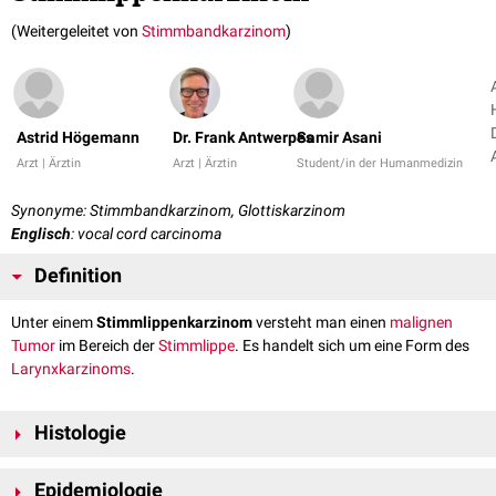
(Weitergeleitet von
Stimmbandkarzinom
)
Astrid Högemann
Dr. Frank Antwerpes
Samir Asani
Arzt | Ärztin
Arzt | Ärztin
Student/in der Humanmedizin
Synonyme: Stimmbandkarzinom, Glottiskarzinom
Englisch
: vocal cord carcinoma
Definition
Unter einem
Stimmlippenkarzinom
versteht man einen
malignen
Tumor
im Bereich der
Stimmlippe
. Es handelt sich um eine Form des
Larynxkarzinoms
.
Histologie
In den meisten Fällen handelt es sich um
exophytische
,
verhornende
oder
Epidemiologie
nicht-verhornende
Plattenepithelkarzinome
. Seltener werden