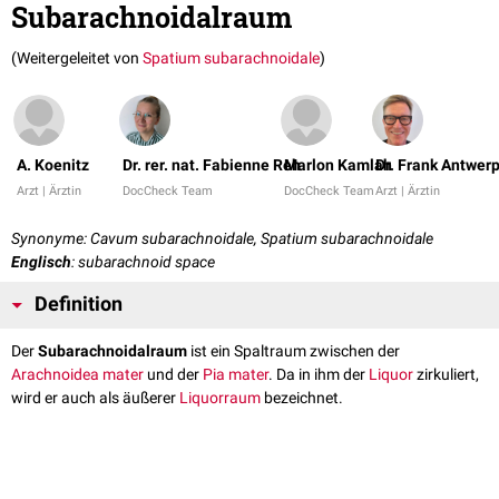
Subarachnoidalraum
(Weitergeleitet von
Spatium subarachnoidale
)
A. Koenitz
Dr. rer. nat. Fabienne Reh
Marlon Kamlah
Dr. Frank Antwer
Arzt | Ärztin
DocCheck Team
DocCheck Team
Arzt | Ärztin
Synonyme: Cavum subarachnoidale, Spatium subarachnoidale
Englisch
: subarachnoid space
Definition
Der
Subarachnoidalraum
ist ein Spaltraum zwischen der
Arachnoidea mater
und der
Pia mater
. Da in ihm der
Liquor
zirkuliert,
wird er auch als äußerer
Liquorraum
bezeichnet.