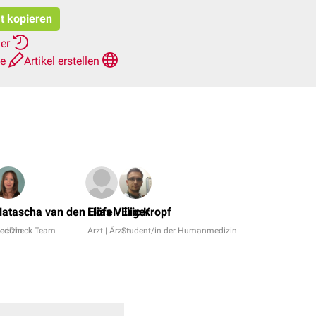
at kopieren
her
te
Artikel erstellen
Nils
Nicolay,
atascha van den Höfel
Elias Villiger
Eric Kropf
Isabel
edizin
ocCheck Team
Arzt | Ärztin
Student/in der Humanmedizin
Keller
+
10