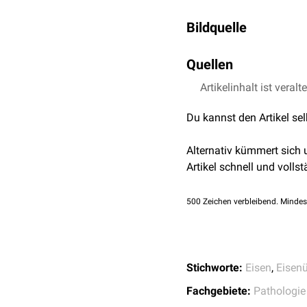
Organmanifestatione
Transferrinsättigung
(
Leberzirrhose
Bildquelle
Darüber hinaus können w
Diabetes mellitus
beispielsweise
molekula
Bildquelle Podcast: 
Kardiomyopathie
Quellen
Schädigungen
en
Bei einer Pneumokoniose
Pneumokoniose
zentrilobulärer
Artikelinhalt ist veralt
Thwaites PA und Wood
,
perihilär
b
reversibel. Bei fortgese
[1]
. BMJ Case Rep 
Du kannst den Artikel se
einer
Siderofibrose
komme
Honigwaben
sowie subpl
Alternativ kümmert sich
Artikel schnell und vollst
500
Zeichen verbleibend. Mindes
Stichworte:
Eisen
,
Eisen
Fachgebiete:
Pathologie