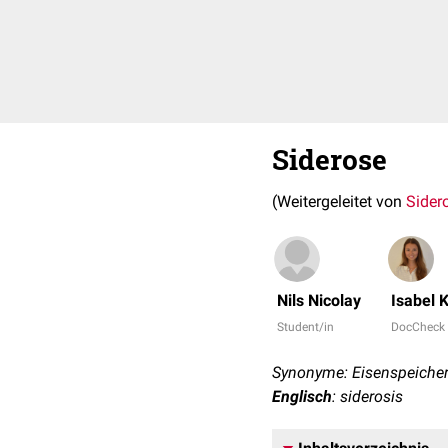
Siderose
(Weitergeleitet von
Sider
Nils Nicolay
Isabel K
Student/in
DocCheck
Synonyme: Eisenspeicher
Englisch
: siderosis