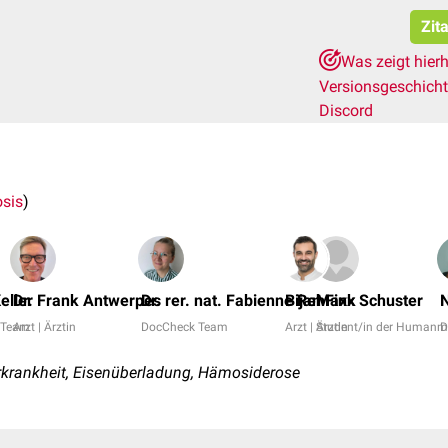
Zit
Was zeigt hier
Versionsgeschich
Discord
osis
)
eller
Dr. Frank Antwerpes
Dr. rer. nat. Fabienne Reh
Bijan Fink
Maxx Schuster
N
 Team
Arzt | Ärztin
DocCheck Team
Arzt | Ärztin
Student/in der Humanm
D
krankheit, Eisenüberladung, Hämosiderose