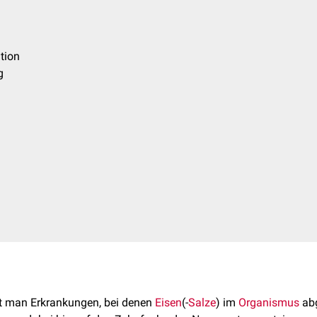
ation
g
t man Erkrankungen, bei denen
Eisen
(-
Salze
) im
Organismus
abg