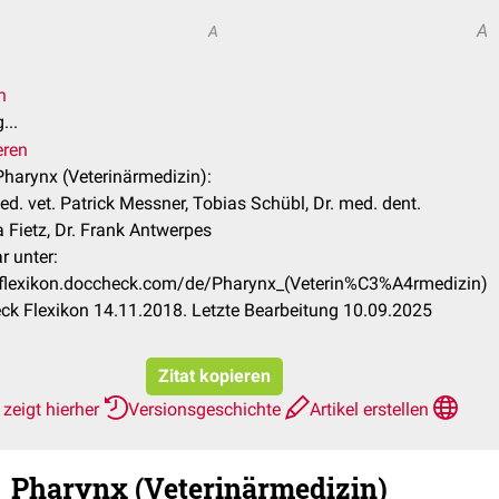
A
A
n
...
eren
 Pharynx (Veterinärmedizin):
d. vet. Patrick Messner, Tobias Schübl, Dr. med. dent.
a Fietz, Dr. Frank Antwerpes
r unter:
/flexikon.doccheck.com/de/Pharynx_(Veterin%C3%A4rmedizin)
k Flexikon 14.11.2018. Letzte Bearbeitung 10.09.2025
Zitat kopieren
zeigt hierher
Versionsgeschichte
Artikel erstellen
Pharynx (Veterinärmedizin)