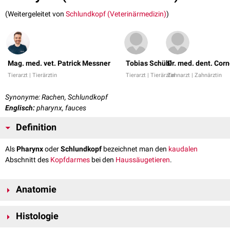
(Weitergeleitet von
Schlundkopf (Veterinärmedizin)
)
Mag. med. vet. Patrick Messner
Tobias Schübl
Dr. med. dent. Corn
Tierarzt | Tierärztin
Tierarzt | Tierärztin
Zahnarzt | Zahnärztin
Synonyme: Rachen, Schlundkopf
Englisch:
pharynx, fauces
Definition
Als
Pharynx
oder
Schlundkopf
bezeichnet man den
kaudalen
Abschnitt des
Kopfdarmes
bei den
Haussäugetieren
.
Anatomie
Der Pharynx ist der kaudale und trichterförmige Abschnitt des
Histologie
Kopfdarms. Er stellt die Verbindung zwischen
Mundhöhle
(Cavum oris)
und
Speiseröhre
(Ösophagus) einerseits sowie der
Nasenhöhle
(Cavum