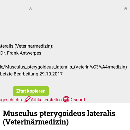
A
A
teralis (Veterinärmedizin):
 Dr. Frank Antwerpes
/de/Musculus_pterygoideus_lateralis_(Veterin%C3%A4rmedizin)
Letzte Bearbeitung 29.10.2017
Zitat kopieren
sgeschichte
Artikel erstellen
Discord
Musculus pterygoideus lateralis
(Veterinärmedizin)