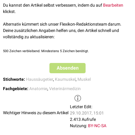
Du kannst den Artikel selbst verbessern, indem du auf
Bearbeiten
Der
Muskel
entspringt, zusammen mit dem Musculus pterygoideus
klickst.
medialis, am
Gaumen-
,
Keil-
und
Flügelbein
. Nach kurzem Verlauf
inseriert er an der
Mandibula
, wobei sich der Ansatz bis hin zum
Alternativ kümmert sich unser Flexikon-Redaktionsteam darum.
Processus condylaris erstrecken kann.
Deine zusätzlichen Angaben helfen uns, den Artikel schnell und
vollständig zu aktualisieren:
Funktion
Bei
Kontraktion
bewirkt der Musculus pterygoideus lateralis ein
Vorziehen des Unterkiefers, v.a. bei weiter Öffnung der
Mundspalte
.
500
Zeichen verbleibend. Mindestens 5 Zeichen benötigt.
Innervation
Absenden
Über die
Nervi pterygoidei
des
Nervus mandibularis
werden
motorische
Fasern an den Muskel herangeführt.
Stichworte:
Haussäugetier
,
Kaumuskel
,
Muskel
Fachgebiete:
Anatomie
,
Veterinärmedizin
Letzter Edit:
Wichtiger Hinweis zu diesem Artikel
29.10.2017, 15:01
2.413 Aufrufe
Nutzung:
BY-NC-SA