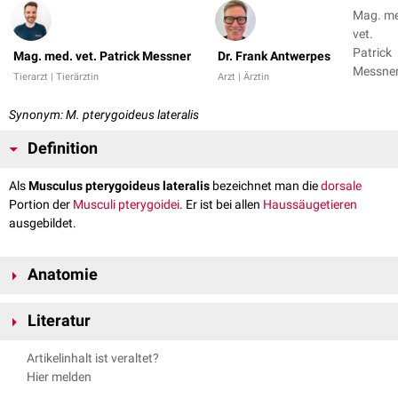
Mag. m
vet.
Patrick
Mag. med. vet. Patrick Messner
Dr. Frank Antwerpes
Messner
Tierarzt | Tierärztin
Arzt | Ärztin
Dr. Fran
Antwer
Synonym: M. pterygoideus lateralis
Definition
Als
Musculus pterygoideus lateralis
bezeichnet man die
dorsale
Portion der
Musculi pterygoidei
. Er ist bei allen
Haussäugetieren
ausgebildet.
Anatomie
Der Musculus pterygoideus lateralis ist ein
Kaumuskel
, der zur Gruppe
Literatur
der
Trigeminusmuskeln
gehört. Aufgrund seiner Lage und Ausprägung
kann er deutlich vom größeren und
rostromedial
gelegenen
Musculus
Messner, Patrick, Renkin, Maria. Anatomie des aktiven & passiven
Artikelinhalt ist veraltet?
pterygoideus medialis
unterschieden werden.
Bewegungsapparates der Haussäugetiere. Band III (Myologie).
Hier melden
Vienna Academic Press, 2017
Verlauf