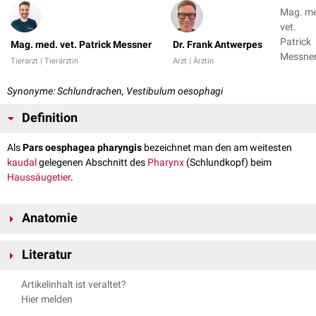
Mag. m
vet.
Patrick
Mag. med. vet. Patrick Messner
Dr. Frank Antwerpes
Messner
Tierarzt | Tierärztin
Arzt | Ärztin
Dr. Fran
Antwer
Synonyme: Schlundrachen, Vestibulum oesophagi
Definition
Als
Pars oesphagea pharyngis
bezeichnet man den am weitesten
kaudal
gelegenen Abschnitt des
Pharynx
(Schlundkopf) beim
Haussäugetier
.
Anatomie
Der Pharynx schließt sich kaudal trichterförmig der
Mundhöhle
(Cavum
Literatur
oris) an. Er verbindet diese einerseits mit der
Speiseröhre
(Ösophagus),
andererseits stellt er eine Verbindung zwischen der
Nasenhöhle
(Cavum
Nickel, Richard, August Schummer, Eugen Seiferle. Band II:
Artikelinhalt ist veraltet?
nasi) und dem
Kehlkopf
(Larynx) her. Mit seinen Begrenzungen
Organsysteme. Lehrbuch der Anatomie der Haustiere. Parey, 2004.
Hier melden
umschließt der Pharynx die
Schlundkopf-
oder Rachenhöhle (Cavum
pharyngis).