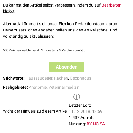
Du kannst den Artikel selbst verbessern, indem du auf
Bearbeiten
Pharynxabteilungen
klickst.
Die Rachenhöhle wird einerseits vom
Gaumensegel
(Velum palatinum)
Alternativ kümmert sich unser Flexikon-Redaktionsteam darum.
begrenzt und durch eine
Schleimhautfalte
(
Arcus palatopharyngeus
) in
Deine zusätzlichen Angaben helfen uns, den Artikel schnell und
eine
dorsale
und in eine
ventrale
Etage unterteilt. Beide Etagen stehen
vollständig zu aktualisieren:
durch das
Ostium intrapharyngeum
in Verbindung.
Eine zweite Schleimhautfalte, die als
Arcus palatoglossus
bezeichnet
500
Zeichen verbleibend. Mindestens 5 Zeichen benötigt.
wird, markiert den Grenzbereich zwischen Mundhöhle und Mundrachen.
Diese querovale Engstelle nennt man auch
Rachenenge
(Isthmus
faucium).
Absenden
Die dorsale Etage der Rachenhöhle schließt direkt an die Nasenhöhle an.
Stichworte:
Haussäugetier
,
Rachen
,
Ösophagus
Sie wird
Pars nasalis pharyngis
(Nasenrachen) genannt. Die ventrale
Etage (Schlingrachen) wird von
rostral
nach kaudal zusätzlich in drei
Fachgebiete:
Anatomie
,
Veterinärmedizin
Abschnitte unterteilt, in die
Pars oralis pharyngis
(Mundrachen), die
Letzter Edit:
Pars laryngea pharyngis
(Kehlrachen) und in die
Wichtiger Hinweis zu diesem Artikel
11.12.2018, 13:59
Pars oesophagea pharyngis (Schlundrachen, Vestibulum
1.437 Aufrufe
oesophagi).
Nutzung:
BY-NC-SA
Topographie