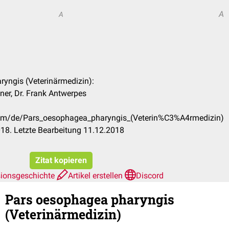
A
A
ryngis (Veterinärmedizin):
ner, Dr. Frank Antwerpes
.com/de/Pars_oesophagea_pharyngis_(Veterin%C3%A4rmedizin)
18. Letzte Bearbeitung 11.12.2018
Zitat kopieren
sionsgeschichte
Artikel erstellen
Discord
Pars oesophagea pharyngis
(Veterinärmedizin)