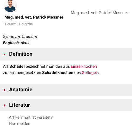
Mag. med. vet. Patrick Messner
Mag. med. vet. Patrick Messner
Tierarzt | Tierärztin
Synonym: Cranium
Englisch:
skull
Definition
Als
Schädel
bezeichnet man den aus
Einzelknochen
zusammengesetzten
Schädelknochen
des
Geflügels
.
Anatomie
Der Schädel von
Vögeln
ist gegenüber dem
Schädel
von
Reptilien
durch
Literatur
die starke Vergrößerung von
Gehirn
und
Auge
bei einer gleichzeitigen
Reduktion von
Gebiss
und
Nase
bestimmt. Zusätzliche
Nickel, Richard, August Schummer, Eugen Seiferle. Band V: Geflügel.
Artikelinhalt ist veraltet?
Konstruktionsmerkmale stehen in direktem Zusammenhang mit dem
Parey, 2004.
Hier melden
Erwerb der Flugfähigkeit.