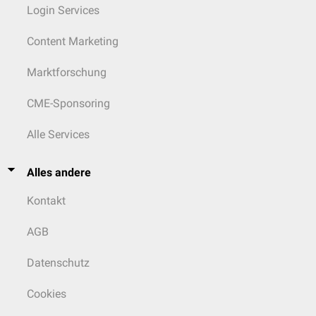
Login Services
Os maxillare
Os jugale
Content Marketing
Os quadratojugale
Vomer
Marktforschung
Os pterygoideum
Os quadratum
Mandibula
CME-Sponsoring
Zungenbein
Alle Services
Alles andere
Kontakt
AGB
Datenschutz
Cookies