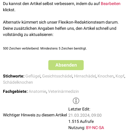
Der Geflügelschädel kann - ähnlich wie beim
Säugetier
- in zwei Teile
Du kannst den Artikel selbst verbessern, indem du auf
Bearbeiten
gegliedert werden:
klickst.
Hirnschädel
(Neurokranium), bestehend aus den Ossa cranii
Gesichtsschädel
(Viszerokranium), bestehend aus den Ossa faciei
Alternativ kümmert sich unser Flexikon-Redaktionsteam darum.
Deine zusätzlichen Angaben helfen uns, den Artikel schnell und
Die Hirnschädelknochen sind meist als sehr dünne Platten ausgebildet,
vollständig zu aktualisieren:
die teils als Ersatz, teils als Deckknochen entstehen und frühzeitig
untereinander fest verschmelzen. Die im Kiefer-Gaumen-Apparat
bedeutsamen Knochenteile sind zu zarten (teils elastischen) Spangen
500
Zeichen verbleibend. Mindestens 5 Zeichen benötigt.
reduziert, die miteinander durch
Gelenke
verbunden sind.
In seiner Gesamtheit ist der Schädel weitgehend pneumatisiert.
Absenden
Hirnschädel
Stichworte:
Geflügel
,
Gesichtsschädel
,
Hirnschädel
,
Knochen
,
Kopf
,
Der Hirnschädel ist kugelförmig gewölbt und nur vorn-seitlich durch die
Schädelknochen
großen
Augenhöhlen
eingedellt. Sowohl die Größe als auch die Stellung
Fachgebiete:
Anatomie
,
Veterinärmedizin
der Augen kann die Lage des Gehirns beeinflussen.
Die Knochen des Hirnschädels (Ossa cranii) sind:
Letzter Edit:
Os basioccipitale
Wichtiger Hinweis zu diesem Artikel
21.03.2024, 09:00
Os exoccipitale
1.515 Aufrufe
Os supraoccipitale
Nutzung:
BY-NC-SA
Os basisphenoidale