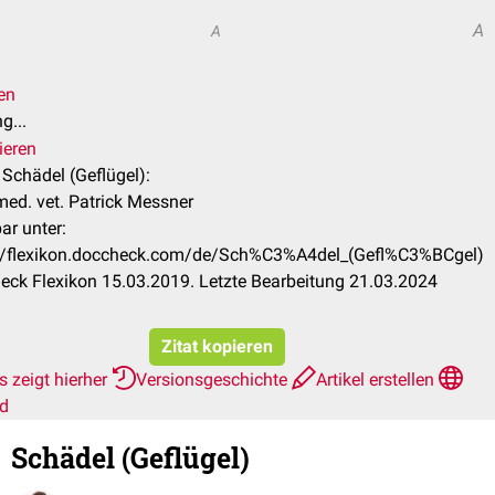
A
A
en
g...
ieren
l Schädel (Geflügel):
ed. vet. Patrick Messner
ar unter:
://flexikon.doccheck.com/de/Sch%C3%A4del_(Gefl%C3%BCgel)
ck Flexikon 15.03.2019. Letzte Bearbeitung 21.03.2024
Zitat kopieren
 zeigt hierher
Versionsgeschichte
Artikel erstellen
rd
Schädel (Geflügel)