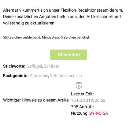
Leiste durch die
Haut
sichtbar ist.
Das Os praefrontale verbindet sich in der Facies frontonasalis (s. Facies
Alternativ kümmert sich unser Flexikon-Redaktionsteam darum.
articularis) mit dem
Stirn-
(Os frontale) und
Nasenbein
(Os nasale).
Deine zusätzlichen Angaben helfen uns, den Artikel schnell und
vollständig zu aktualisieren:
500
Zeichen verbleibend. Mindestens 5 Zeichen benötigt.
Absenden
Stichworte:
Geflügel
,
Schädel
Fachgebiete:
Anatomie
,
Veterinärmedizin
Letzter Edit:
Wichtiger Hinweis zu diesem Artikel
16.03.2019, 20:53
795 Aufrufe
Nutzung:
BY-NC-SA