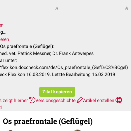
A
A
en
g...
ieren
 Os praefrontale (Geflügel):
ed. vet. Patrick Messner, Dr. Frank Antwerpes
ar unter:
//flexikon.doccheck.com/de/Os_praefrontale_(Gefl%C3%BCgel)
ck Flexikon 16.03.2019. Letzte Bearbeitung 16.03.2019
Zitat kopieren
 zeigt hierher
Versionsgeschichte
Artikel erstellen
d
Os praefrontale (Geflügel)