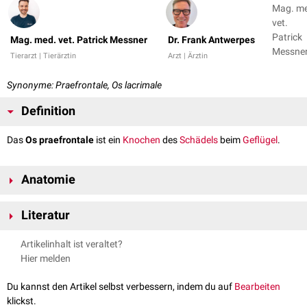
Mag. m
vet.
Patrick
Mag. med. vet. Patrick Messner
Dr. Frank Antwerpes
Messner
Tierarzt | Tierärztin
Arzt | Ärztin
Dr. Fran
Antwer
Synonyme: Praefrontale, Os lacrimale
Definition
Das
Os praefrontale
ist ein
Knochen
des
Schädels
beim
Geflügel
.
Anatomie
Das Os praefrontale begrenzt von
rostral
die
Augenhöhle
(Orbita) und
Literatur
setzt sich
dorsal
sowohl in einem flachen als auch
ventral
in einem
spitzen Processus fort. Diese sind bei Gänsevögeln besonders kräftig
Nickel, Richard, August Schummer, Eugen Seiferle. Band V: Geflügel.
Artikelinhalt ist veraltet?
entwickelt und werden als
Processus supraorbitalis
bzw.
Processus
Parey, 2004.
Hier melden
orbitalis
bezeichnet.
Der Processus supraorbitalis ist bei Greifvögeln besonders lang
Du kannst den Artikel selbst verbessern, indem du auf
Bearbeiten
ausgebildet, sodass am oberen Orbitalrand eine scharf markierende
klickst.