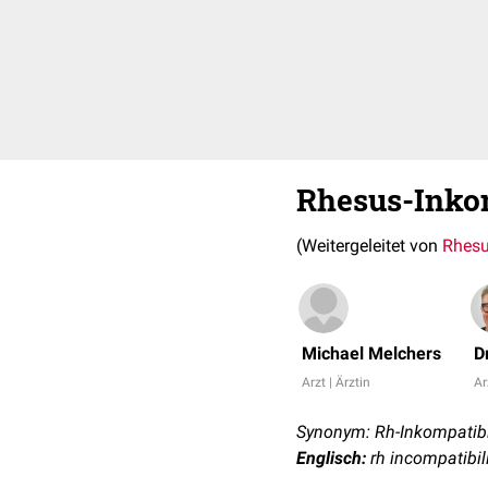
Rhesus-Inkom
(Weitergeleitet von
Rhesu
Michael Melchers
D
Arzt | Ärztin
Ar
Synonym: Rh-Inkompatibi
Englisch:
rh incompatibili