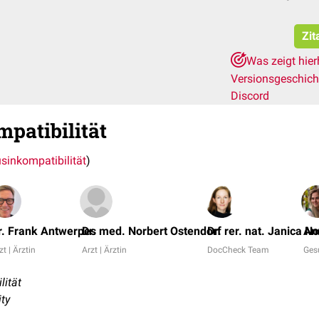
Zit
Was zeigt hie
Versionsgeschic
Discord
patibilität
sinkompatibilität
)
r. Frank Antwerpes
Dr. med. Norbert Ostendorf
Dr. rer. nat. Janica No
An
zt | Ärztin
Arzt | Ärztin
DocCheck Team
Ges
lität
ty