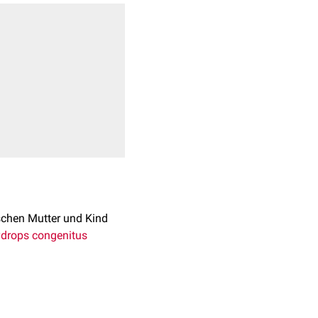
chen Mutter und Kind
drops congenitus
eit Einführung der
Anti-D-