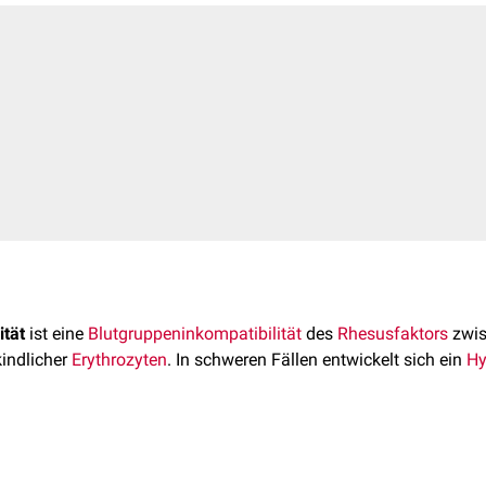
ität
ist eine
Blutgruppeninkompatibilität
des
Rhesusfaktors
zwis
indlicher
Erythrozyten
. In schweren Fällen entwickelt sich ein
Hy
ität mit nachfolgendem
Morbus haemolyticus neonatorum
ist s