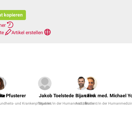
at kopieren
rher
hte
Artikel erstellen
lte
na Pfusterer
Jakob Toelstede
Bijan Fink
cand. med. Michael Y
undheits- und Krankenpfleger/in
Student/in der Humanmedizin
Arzt | Ärztin
Student/in der Humanmedizi