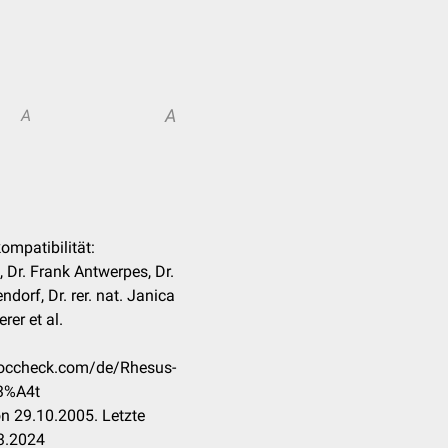
A
A
ompatibilität:
 Dr. Frank Antwerpes, Dr.
dorf, Dr. rer. nat. Janica
rer et al.
.doccheck.com/de/Rhesus-
C3%A4t
n 29.10.2005. Letzte
3.2024