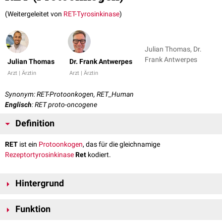
(Weitergeleitet von
RET-Tyrosinkinase
)
Julian Thomas, Dr.
Frank Antwerpes
Julian Thomas
Dr. Frank Antwerpes
Arzt | Ärztin
Arzt | Ärztin
Synonym: RET-Protoonkogen, RET_Human
Englisch
: RET proto-oncogene
Definition
RET
ist ein
Protoonkogen
, das für die gleichnamige
Rezeptortyrosinkinase
Ret
kodiert.
Hintergrund
Das Gen RET befindet sich auf
Chromosom 10
am
Genlokus
10q11.2. Es
Funktion
kodiert für eine membranständige Rezeptortyrosinkinase, die aus 1.086
Aminosäuren
aufgebaut ist. Dieses
Transmembranprotein
ist nach