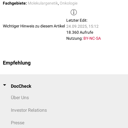
Fachgebiete:
Molekulargenetik
,
Onkologie
Eine
Loss-of-Function-Mutation
von RET führt während der
Embryonalentwicklung zu einer gestörten Migration von Nervenzellen
aus der
Neuralleiste
in den
Gastrointestinaltrakt
. Die Folge ist ein
Morbus
Letzter Edit:
Hirschsprung
vom Typ HSCR1.
Wichtiger Hinweis zu diesem Artikel
24.09.2025, 15:12
18.360 Aufrufe
Nutzung:
BY-NC-SA
Empfehlung
DocCheck
Über Uns
Investor Relations
Presse