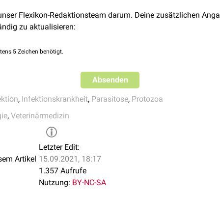
, Zahner H, Deplazes P. 2008. Lehrbuch der Parasitologie für die 
ochlosoma
Cochlosomose
Truthuh
 unser Flexikon-Redaktionsteam darum. Deine zusätzlichen Anga
tete Auflage. Stuttgart: Enke Verlag in MVS Medizinverlage Stu
ändig zu aktualisieren:
72-0
etratrichomonas
Tetratrichomonose
Huhn
,
tens 5 Zeichen benötigt.
richomonas
Trichomonadose
Huhn, P
rypanosoma
Trypanosomiasis
Geflüge
Absenden
ektion
,
Infektionskrankheit
,
Parasitose
,
Protozoa
ntamoeba
Entamoebiasis
Huhn, 
gie
,
Veterinärmedizin
ryptosporidium
Cryptosporidiose
Truthu
imeria
Eimeriose
Huhn, 
Letzter Edit:
sem Artikel
15.09.2021, 18:17
arcocystis
Sarcocystiose
Huhn
1.357 Aufrufe
Nutzung:
BY-NC-SA
oxoplasma
Toxoplasmose
Huhn, 
lasmodium
Plasmodiose
Geflüge