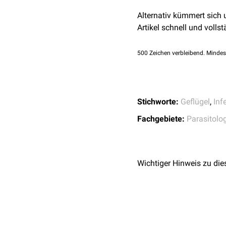
Eckert J, Friedhoff KT
C
Alternativ kümmert sich
vollständig überarbei
Artikel schnell und vollst
ISBN: 978-3-8304-10
T
500
Zeichen verbleibend. Mindes
T
Euglenozoa
T
Stichworte:
Geflügel
,
Inf
Amoebozoa
E
Fachgebiete:
Parasitolo
Apicomplexa
C
E
Wichtiger Hinweis zu die
Coccidea
S
T
Haematozoea
P