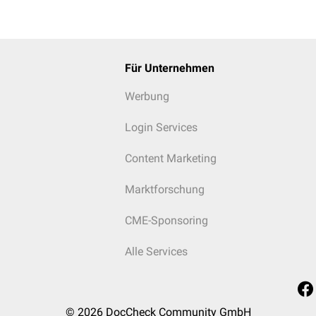
aemoproteus
Haemoproteose
Truthu
eucocytozoon
Leucocytozoonose
Geflüge
Für Unternehmen
ncephalitozoon
Encephalitozoonose
Huhn
Werbung
Login Services
Content Marketing
Marktforschung
CME-Sponsoring
Alle Services
© 2026
DocCheck Community GmbH