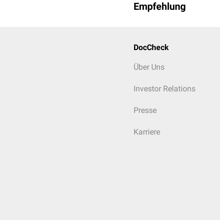
Empfehlung
H
L
DocCheck
Microspora
E
Über Uns
Investor Relations
Presse
Karriere