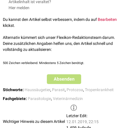
Artikelinhalt ist veraltet?
Peter. Lehrbuch der Parasitologie für die Tiermedizin. 2., vollständig
Hier melden
überarbeitete Auflage. Enke-Verlag, 2008.
Du kannst den Artikel selbst verbessern, indem du auf
Bearbeiten
klickst.
Alternativ kümmert sich unser Flexikon-Redaktionsteam darum.
Deine zusätzlichen Angaben helfen uns, den Artikel schnell und
vollständig zu aktualisieren:
500
Zeichen verbleibend. Mindestens 5 Zeichen benötigt.
Absenden
Stichworte:
Haussäugetier
,
Parasit
,
Protozoa
,
Tropenkrankheit
Fachgebiete:
Parasitologie
,
Veterinärmedizin
Letzter Edit:
Wichtiger Hinweis zu diesem Artikel
12.01.2019, 22:15
1.409 Aufrufe