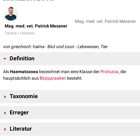
Mag. med. vet. Patrick Messner
Mag. med. vet. Patrick Messner
Tierarzt | Tierärztin
von griechisch: haima - Blut und zoon - Lebewesen, Tier
Definition
Als
Haematozoea
bezeichnet man eine Klasse der
Protozoa
, die
hauptsächlich aus
Blutparasiten
besteht.
Taxonomie
Reich:
Eukaryota
,
Protozoa
Erreger
Stamm:
Alveolata
Unterstamm:
Apicomplexa
Bekannte Vertreter der Haematozoea sind die
Erreger
der
Malaria
des
Klasse: Haematozoea
Literatur
Menschen
sowie die
veterinärmedizinisch
bedeutsamen
Piroplasmida
.
Eckert, Johannes, Friedhoff, Karl Theodor, Zahner, Horst, Deplazes,