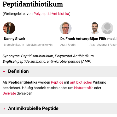
Peptidantibiotikum
(Weitergeleitet von
Polypeptid-Antibiotika
)
Danny Siwek
Dr. Frank Antwerpes
Bijan Fink
Dr. med.
Biotechniker/in | Medizintechniker/in
Arzt | Ärztin
Arzt | Ärztin
Arzt | Ärzti
Synonyme: Peptid-Antibiotikum, Polypeptid-Antibiotikum
Englisch
peptide antibiotic, antimicrobial peptide (AMP)
Definition
Als
Peptidantibiotika
werden
Peptide
mit
antibiotischer
Wirkung
bezeichnet. Häufig handelt es sich dabei um
Naturstoffe
oder
Derivate
derselben.
Antimikrobielle Peptide
Die Entwicklung von Peptidantibiotika erfolgt zumeist auf der Basis von