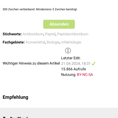
Beispiele für antimikrobielle Peptide, die Gegenstand der
Die Folge sind
neurotoxische
,
nephrotoxische
oder
hämolytische
pharmakologischen
Forschung
und Entwicklung sind, sind etwa
[
1
]
Effekte. Hierdurch ist eine
systemische
Anwendung
kontraindiziert
.
500
Zeichen verbleibend. Mindestens 5 Zeichen benötigt.
Clavanine
und
Teixobactin
.
Eine Ausnahme stellen beispielsweise die experimentellen Clavanine
dar.
Absenden
Unter Umständen erweist sich eine
Applikation
in situ
, also direkt in oder
um das betroffene (infizierte)
Gewebe
, als sinnvoll.
Stichworte:
Antibiotikum
,
Peptid
,
Peptidantibiotikum
Fachgebiete:
Arzneimittel
,
Biologie
,
Infektiologie
Letzter Edit:
Wichtiger Hinweis zu diesem Artikel
21.04.2024, 18:31
15.866 Aufrufe
Nutzung:
BY-NC-SA
Empfehlung