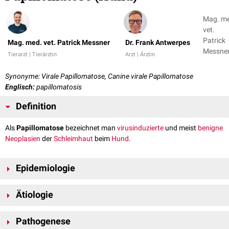
Mag. m
vet.
Patrick
Mag. med. vet. Patrick Messner
Dr. Frank Antwerpes
Messner
Tierarzt | Tierärztin
Arzt | Ärztin
Dr. Fran
Antwer
Synonyme: Virale Papillomatose, Canine virale Papillomatose
Englisch:
papillomatosis
Definition
Als
Papillomatose
bezeichnet man
virusinduzierte
und meist
benigne
Neoplasien
der
Schleimhaut
beim
Hund
.
Epidemiologie
Bei der klassischen Papillomatose handelt es sich üblicherweise um eine
Ätiologie
Jungtiererkrankung (unter 2 Jahren). Die
Erreger
induzieren multiple und
benigne (selten
maligne
) Zubildungen auf der Schleimhaut. In seltenen
Die Papillomatose wird durch eine
Infektion
mit dem
caninen oralen
Fällen kommt es auch zu Veränderungen auf der
Haut
.
Pathogenese
Papillomavirus
(COPV) hervorgerufen.
Papillomaviren
sind kleine,