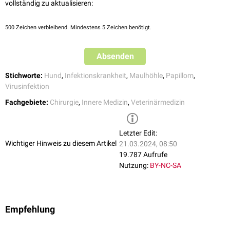
vollständig zu aktualisieren:
papillomavirus types 1 and 2 in classical papillomas: High
abundance, different morphological associations and frequent co-
500
Zeichen verbleibend. Mindestens 5 Zeichen benötigt.
infections. Vet J 250:1-5. DOI: 10.1016/j.tvjl.2019.05.016
Yağci BB, Ural K, Ocal N, Haydardedeoğlu AE. 2008. Azithromycin
therapy of papillomatosis in dogs: a prospective, randomized, double-
Absenden
blinded, placebo-controlled clinical trial. Vet Dermatol 19(4):194-8.
DOI: 10.1111/j.1365-3164.2008.00674.x
Stichworte:
Hund
,
Infektionskrankheit
,
Maulhöhle
,
Papillom
,
Virusinfektion
Fachgebiete:
Chirurgie
,
Innere Medizin
,
Veterinärmedizin
Letzter Edit:
Wichtiger Hinweis zu diesem Artikel
21.03.2024, 08:50
19.787 Aufrufe
Nutzung:
BY-NC-SA
Empfehlung